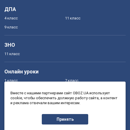
ДПА
4 класс
11 класс
9 класс
ЗНО
11 класс
Онлайн уроки
1 класс
7 класс
2 класс
8 класс
Вместе с нашими партнерами сайт OBOZ.UA использует
cookie, чтобы обеспечить должную работу сайта, а контент
3 класс
9 класс
и реклама отвечали вашим интересам.
4 класс
10 класс
5 класс
11 класс
Принять
6 класс