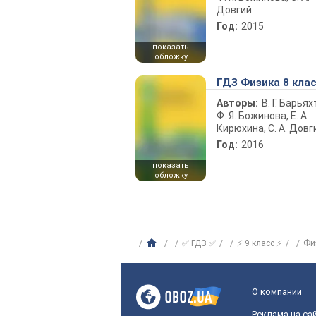
Довгий
Год:
2015
показать
обложку
ГДЗ Физика 8 кла
Авторы:
В. Г. Барьях
Ф. Я. Божинова, Е. А.
Кирюхина, С. А. Довг
Год:
2016
показать
обложку
✅ ГДЗ ✅
⚡ 9 класс ⚡
Фи
О компании
Реклама на са