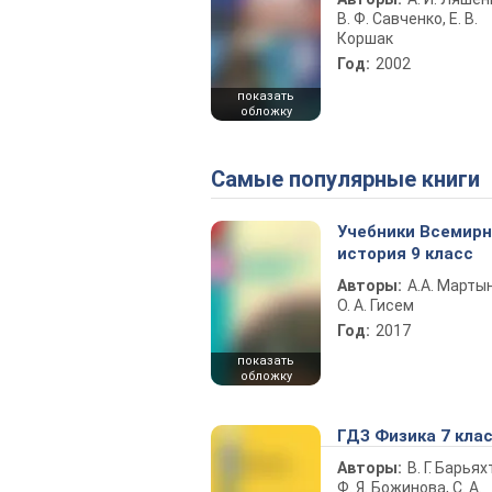
В. Ф. Савченко, Е. В.
Коршак
Год:
2002
показать
обложку
Самые популярные книги
Учебники Всемир
история 9 класс
Авторы:
А.А. Марты
О. А. Гисем
Год:
2017
показать
обложку
ГДЗ Физика 7 кла
Авторы:
В. Г. Барьях
Ф. Я. Божинова, С. А.