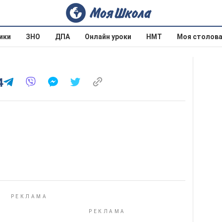
ики
ЗНО
ДПА
Онлайн уроки
НМТ
Моя столов
4