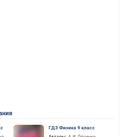
ания
сс
ГДЗ Физика 9 класс
ко,
Авторы:
А. И. Ляшенко,