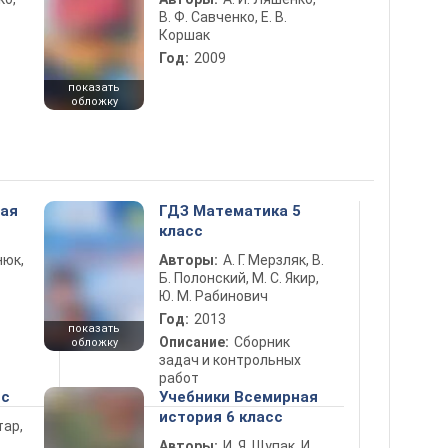
В. Ф. Савченко, Е. В.
Коршак
Год:
2009
показать
обложку
ная
ГДЗ Математика 5
класс
нюк,
Авторы:
А. Г. Мерзляк, В.
Б. Полонский, М. С. Якир,
Ю. М. Рабинович
Год:
2013
показать
Описание:
Сборник
обложку
задач и контрольных
работ
сс
Учебники Всемирная
история 6 класс
тар,
Авторы:
И. Я. Щупак, И.