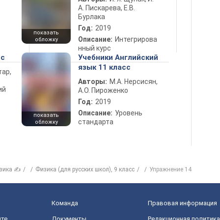
А. Пискарева, Е.В.
Бурлака
Год:
2019
показать
Описание:
Интегрирова
обложку
нный курс
сс
Учебники Английский
язык 11 класс
тар,
Авторы:
М.А. Нерсисян,
ий
А.О. Пироженко
Год:
2019
Описание:
Уровень
показать
стандарта
обложку
зика ✍
Физика (для русских школ), 9 класс
Упражнение 14
Команда
Правовая информация
йте
Документы
Редакционная политика