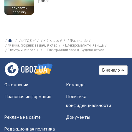
работ
показать
обложку
✅ ГДЗ ✅
⚡ 9 класс ⚡
Физика ✍
Фізика. Збірник задач, 9 клас
Електромагнітні явища
Електричне поле
1. Електричний заряд. Будова атома
В начало
О компании
Команда
Правовая информация
Политика
конфиденциальности
Реклама на сайте
Документы
Редакционная политика