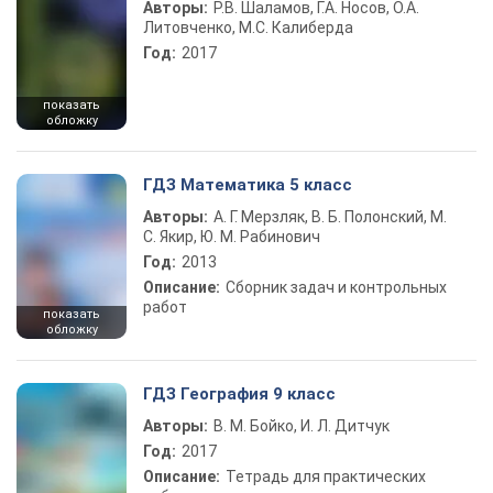
Авторы:
Р.В. Шаламов, Г.А. Носов, О.А.
Литовченко, М.С. Калиберда
Год:
2017
показать
обложку
ГДЗ Математика 5 класс
Авторы:
А. Г. Мерзляк, В. Б. Полонский, М.
С. Якир, Ю. М. Рабинович
Год:
2013
Описание:
Сборник задач и контрольных
работ
показать
обложку
ГДЗ География 9 класс
Авторы:
В. М. Бойко, И. Л. Дитчук
Год:
2017
Описание:
Тетрадь для практических