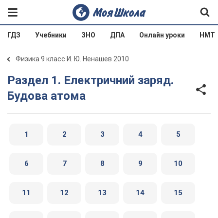
ГДЗ
Учебники
ЗНО
ДПА
Онлайн уроки
НМТ
Физика 9 класс И. Ю. Ненашев 2010
Раздел 1. Електричний заряд.
Будова атома
1
2
3
4
5
6
7
8
9
10
11
12
13
14
15