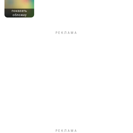
показать
обложку