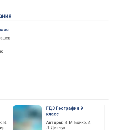
ания
ласс
енашев
ик
5
ГДЗ География 9
класс
к, В.
Авторы:
В. М. Бойко, И.
ир,
Л. Дитчук