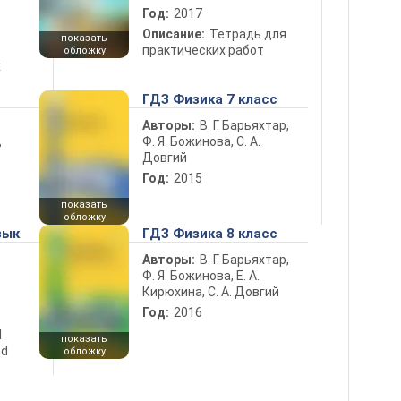
Год:
2017
Описание:
Тетрадь для
показать
практических работ
обложку
х
ГДЗ Физика 7 класс
Авторы:
В. Г. Барьяхтар,
Ф. Я. Божинова, С. А.
ь
Довгий
Год:
2015
показать
обложку
зык
ГДЗ Физика 8 класс
Авторы:
В. Г. Барьяхтар,
Ф. Я. Божинова, Е. А.
Кирюхина, С. А. Довгий
Год:
2016
d
показать
nd
обложку