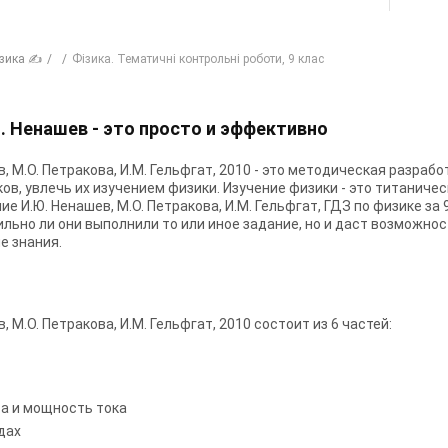
зика ✍
Фізика. Тематичні контрольні роботи, 9 клас
Ю. Ненашев - это просто и эффективно
в, М.О. Петракова, И.М. Гельфгат, 2010 - это методическая разраб
ов, увлечь их изучением физики. Изучение физики - это титаниче
е И.Ю. Ненашев, М.О. Петракова, И.М. Гельфгат, ГДЗ по физике за
ильно ли они выполнили то или иное задание, но и даст возможно
е знания.
, М.О. Петракова, И.М. Гельфгат, 2010 состоит из 6 частей:
та и мощность тока
дах