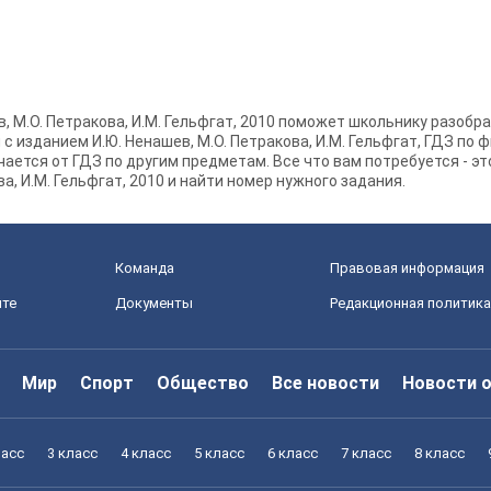
ев, М.О. Петракова, И.М. Гельфгат, 2010 поможет школьнику разоб
 изданием И.Ю. Ненашев, М.О. Петракова, И.М. Гельфгат, ГДЗ по ф
чается от ГДЗ по другим предметам. Все что вам потребуется - э
ва, И.М. Гельфгат, 2010 и найти номер нужного задания.
Команда
Правовая информация
йте
Документы
Редакционная политика
Мир
Спорт
Общество
Все новости
Новости 
ласс
3 класс
4 класс
5 класс
6 класс
7 класс
8 класс