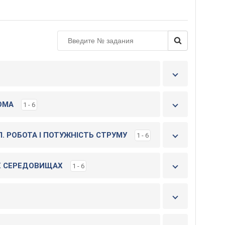
е
н
и
т
е
к
н
и
г
ОМА
1 - 6
у
. РОБОТА I ПОТУЖНIСТЬ СТРУМУ
1 - 6
Х СЕРЕДОВИЩАХ
1 - 6