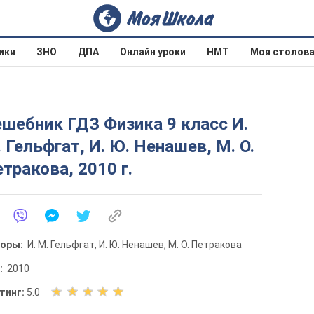
ики
ЗНО
ДПА
Онлайн уроки
НМТ
Моя столов
шебник ГДЗ Физика 9 класс И.
 Гельфгат, И. Ю. Ненашев, М. О.
тракова, 2010 г.
торы:
И. М. Гельфгат, И. Ю. Ненашев, М. О. Петракова
д:
2010
О
тинг:
5.0
ц