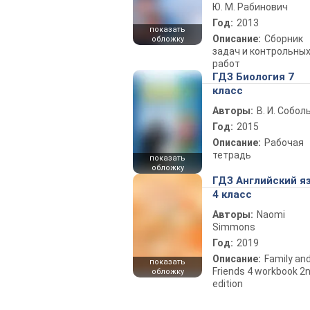
Ю. М. Рабинович
Год:
2013
показать
Описание:
Сборник
обложку
задач и контрольны
работ
ГДЗ Биология 7
класс
Авторы:
В. И. Собол
Год:
2015
Описание:
Рабочая
тетрадь
показать
обложку
ГДЗ Английский я
4 класс
Авторы:
Naomi
Simmons
Год:
2019
Описание:
Family an
показать
Friends 4 workbook 2
обложку
edition