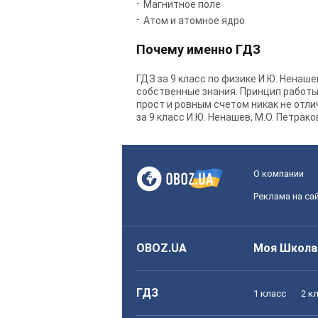
Магнитное поле
Атом и атомное ядро
Почему именно ГДЗ
ГДЗ за 9 класс по физике И.Ю. Ненаш
собственные знания. Принцип работы с
прост и ровным счетом никак не отли
за 9 класс И.Ю. Ненашев, М.О. Петрако
О компании
Реклама на са
OBOZ.UA
Моя Школа
ГДЗ
1 класс
2 к