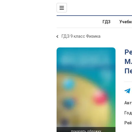
ГДЗ
Учебн
ГДЗ 9 класс Физика
Ре
М.
Пе
Ав
Го
Рей
показать обложку