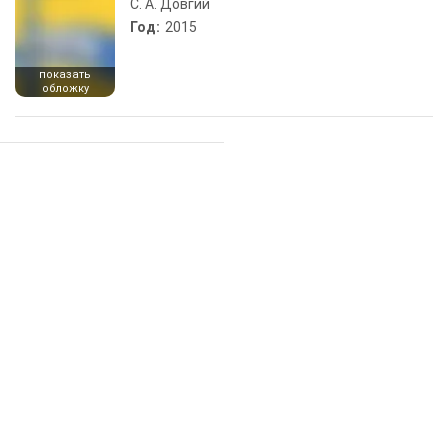
С. А. Довгий
Год:
2015
показать
обложку