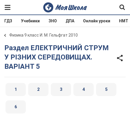
ГДЗ
Учебники
ЗНО
ДПА
Онлайн уроки
НМТ
Физика 9 класс И. М. Гельфгат 2010
Раздел ЕЛЕКТРИЧНИЙ СТРУМ
У РIЗНИХ СЕРЕДОВИЩАХ.
ВАРIАНТ 5
1
2
3
4
5
6