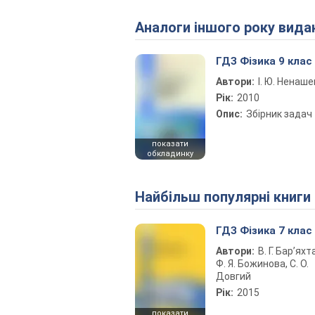
Аналоги іншого року вида
ГДЗ Фізика 9 клас
Автори:
І. Ю. Ненаше
Рік:
2010
Опис:
Збірник задач
показати
обкладинку
Найбільш популярні книги
ГДЗ Фізика 7 клас
Автори:
В. Г. Бар’яхт
Ф. Я. Божинова, С. О.
Довгий
Рік:
2015
показати