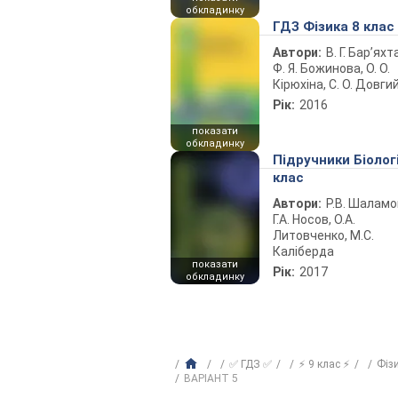
обкладинку
ГДЗ Фізика 8 клас
Автори:
В. Г. Бар’яхт
Ф. Я. Божинова, О. О.
Кірюхіна, С. О. Довги
Рік:
2016
показати
обкладинку
Підручники Біолог
клас
Автори:
Р.В. Шаламо
Г.А. Носов, О.А.
Литовченко, М.С.
Каліберда
показати
Рік:
2017
обкладинку
✅ ГДЗ ✅
⚡ 9 клас ⚡
Фіз
ВАРIАНТ 5