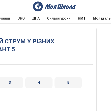
учники
ЗНО
ДПА
Онлайн уроки
НМТ
Моя їдаль
АНТ 5
3
4
5