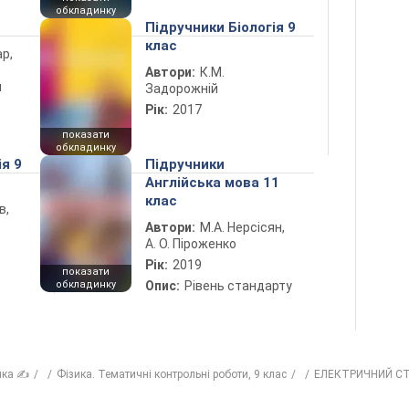
обкладинку
Підручники Біологія 9
клас
ар,
Автори:
К.М.
й
Задорожній
Рік:
2017
показати
обкладинку
ія 9
Підручники
Англійська мова 11
клас
в,
Автори:
М.А. Нерсісян,
А. О. Піроженко
Рік:
2019
показати
обкладинку
Опис:
Рівень стандарту
ика ✍
Фізика. Тематичні контрольні роботи, 9 клас
ЕЛЕКТРИЧНИЙ СТ