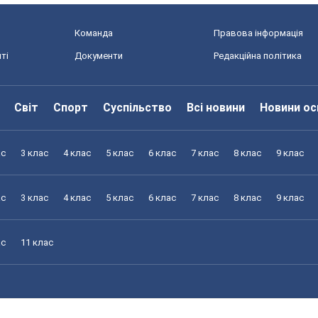
Команда
Правова інформація
ті
Документи
Редакційна політика
Світ
Спорт
Суспільство
Всі новини
Новини ос
ас
3 клас
4 клас
5 клас
6 клас
7 клас
8 клас
9 клас
ас
3 клас
4 клас
5 клас
6 клас
7 клас
8 клас
9 клас
ас
11 клас