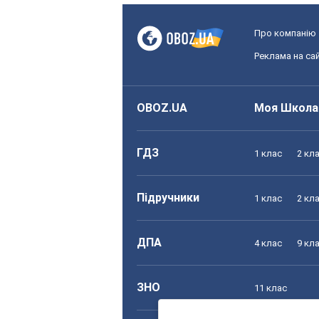
Про компанію
Реклама на сай
OBOZ.UA
Моя Школа
ГДЗ
1 клас
2 кл
Підручники
1 клас
2 кл
ДПА
4 клас
9 кл
ЗНО
11 клас