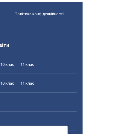
Політика конфіденційності
віти
10 клас
11 клас
10 клас
11 клас