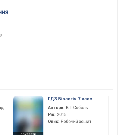
ння
в
ГДЗ Біологія 7 клас
ар,
Автори:
В. І. Соболь
Рік:
2015
Опис:
Робочий зошит
показати