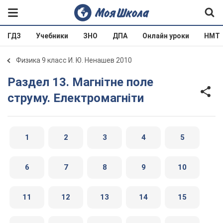
ГДЗ
Учебники
ЗНО
ДПА
Онлайн уроки
НМТ
Физика 9 класс И. Ю. Ненашев 2010
Раздел 13. Магнітне поле
струму. Електромагніти
1
2
3
4
5
6
7
8
9
10
11
12
13
14
15