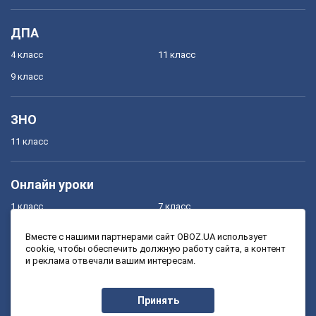
ДПА
4 класс
11 класс
9 класс
ЗНО
11 класс
Онлайн уроки
1 класс
7 класс
2 класс
8 класс
Вместе с нашими партнерами сайт OBOZ.UA использует
cookie, чтобы обеспечить должную работу сайта, а контент
3 класс
9 класс
и реклама отвечали вашим интересам.
4 класс
10 класс
5 класс
11 класс
Принять
6 класс