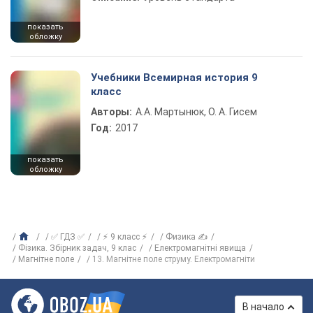
показать
обложку
Учебники Всемирная история 9
класс
Авторы:
А.А. Мартынюк, О. А. Гисем
Год:
2017
показать
обложку
✅ ГДЗ ✅
⚡ 9 класс ⚡
Физика ✍
Фізика. Збірник задач, 9 клас
Електромагнітні явища
Магнітне поле
13. Магнітне поле струму. Електромагніти
В начало