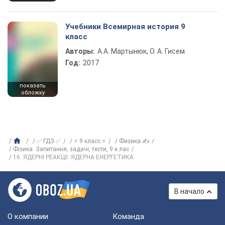
Учебники Всемирная история 9
класс
Авторы:
А.А. Мартынюк, О. А. Гисем
Год:
2017
показать
обложку
✅ ГДЗ ✅
⚡ 9 класс ⚡
Физика ✍
Фізика. Запитання, задачі, тести, 9 к лас
16. ЯДЕРНI РЕАКЦIІ. ЯДЕРНА ЕНЕРГЕТИКА
В начало
О компании
Команда