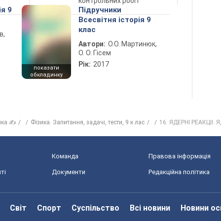
контрольних робіт
ія 9
Підручники
Всесвітня історія 9
клас
в,
Автори:
О.О. Мартинюк,
О. О. Гісем
Рік:
2017
показати
обкладинку
ика ✍
Фізика. Запитання, задачі, тести, 9 к лас
16. ЯДЕРНI РЕАКЦIІ.
Команда
Правова інформація
ті
Документи
Редакційна політика
Світ
Спорт
Суспільство
Всі новини
Новини ос