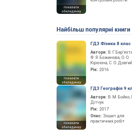
контрольні роботи
показати
обкладинку
Найбільш популярні книги
ГДЗ Фізика 8 клас
Автори:
В. Г. Бар’яхт
Ф. Я. Божинова, О. О.
Кірюхіна, С. О. Довги
Рік:
2016
показати
обкладинку
ГДЗ Географія 9 к
Автори:
В. М. Бойко, І
Дітчук
Рік:
2017
Опис:
Зошит для
практичних робіт
показати
обкладинку