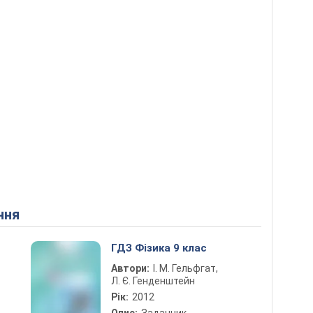
ння
ГДЗ Фізика 9 клас
Автори:
І. М. Гельфгат,
Л. Є. Генденштейн
Рік:
2012