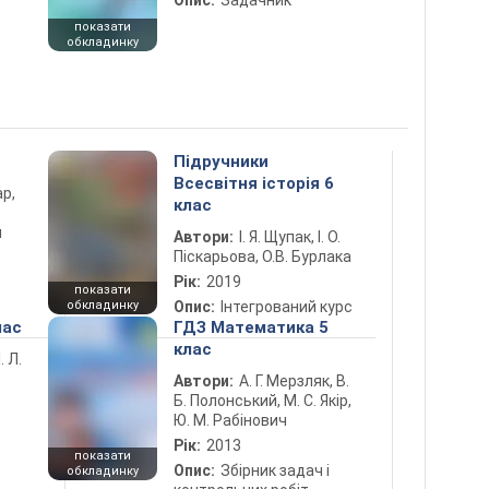
Опис:
Задачник
показати
обкладинку
Підручники
Всесвітня історія 6
ар,
клас
й
Автори:
І. Я. Щупак, І. О.
Піскарьова, О.В. Бурлака
Рік:
2019
показати
обкладинку
Опис:
Інтегрований курс
лас
ГДЗ Математика 5
клас
. Л.
Автори:
А. Г. Мерзляк, В.
Б. Полонський, М. С. Якір,
Ю. М. Рабінович
Рік:
2013
показати
Опис:
Збірник задач і
обкладинку