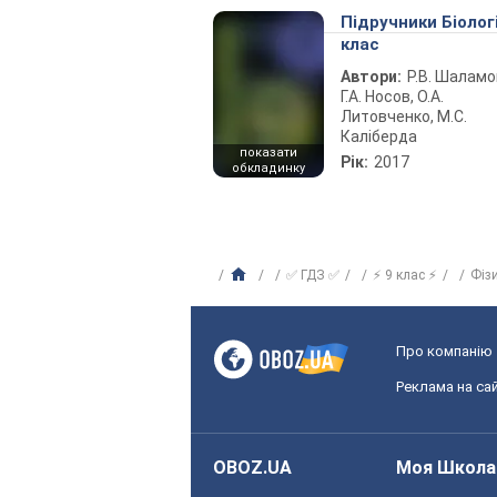
Підручники Біолог
клас
Автори:
Р.В. Шаламо
Г.А. Носов, О.А.
Литовченко, М.С.
Каліберда
показати
Рік:
2017
обкладинку
✅ ГДЗ ✅
⚡ 9 клас ⚡
Фіз
Про компанію
Реклама на сай
OBOZ.UA
Моя Школа