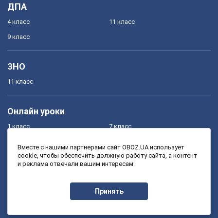
ДПА
4 класс
11 класс
9 класс
ЗНО
11 класс
Онлайн уроки
1 класс
7 класс
2 класс
8 класс
Вместе с нашими партнерами сайт OBOZ.UA использует
cookie, чтобы обеспечить должную работу сайта, а контент
3 класс
9 класс
и реклама отвечали вашим интересам.
4 класс
10 класс
5 класс
11 класс
Принять
6 класс