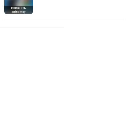
показать
обложку