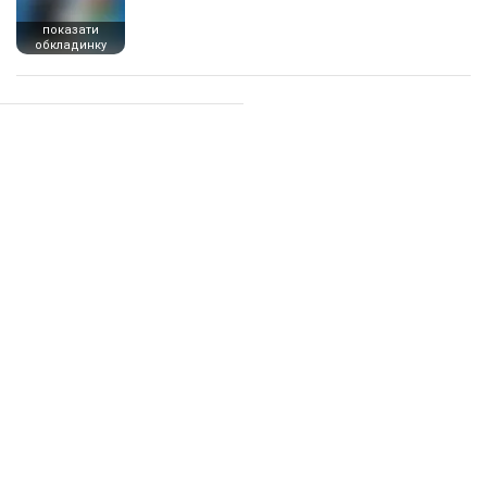
показати
обкладинку