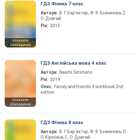
ГДЗ Фізика 7 клас
Автори:
В. Г. Бар’яхтар, Ф. Я. Божинова, С.
О. Довгий
Рік:
2015
показати
обкладинку
ГДЗ Англійська мова 4 клас
Автори:
Naomi Simmons
Рік:
2019
Опис:
Family and Friends 4 workbook 2nd
edition
показати
обкладинку
ГДЗ Фізика 8 клас
Автори:
В. Г. Бар’яхтар, Ф. Я. Божинова, О.
О. Кірюхіна, С. О. Довгий