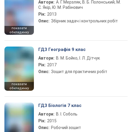
Автори:
А. Г. Мерзляк, В. Б. Полонський, М.
С. Якір, Ю. М. Рабінович
Рік:
2013
Опис:
Збірник задач і контрольних робіт
показати
обкладинку
ГДЗ Географія 9 клас
Автори:
В. М. Бойко, І. Л. Дітчук
Рік:
2017
Опис:
Зошит для практичних робіт
показати
обкладинку
ГДЗ Біологія 7 клас
Автори:
В. І. Соболь
Рік:
2015
Опис:
Робочий зошит