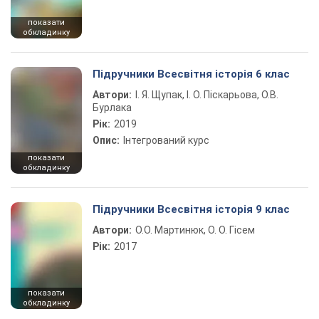
показати
обкладинку
Підручники Всесвітня історія 6 клас
Автори:
І. Я. Щупак, І. О. Піскарьова, О.В.
Бурлака
Рік:
2019
Опис:
Інтегрований курс
показати
обкладинку
Підручники Всесвітня історія 9 клас
Автори:
О.О. Мартинюк, О. О. Гісем
Рік:
2017
показати
обкладинку