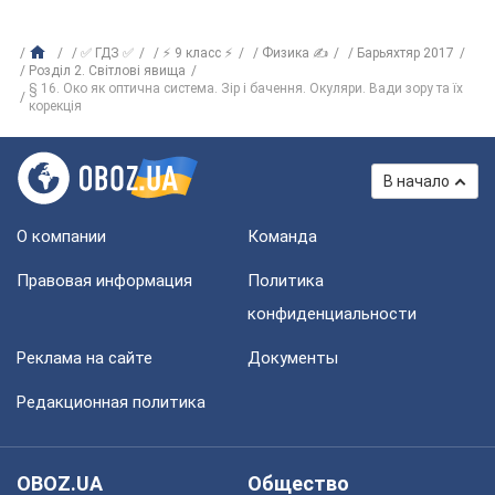
✅ ГДЗ ✅
⚡ 9 класс ⚡
Физика ✍
Барьяхтяр 2017
Розділ 2. Світлові явища
§ 16. Око як оптична система. Зір і бачення. Окуляри. Вади зору та їх
корекція
В начало
О компании
Команда
Правовая информация
Политика
конфиденциальности
Реклама на сайте
Документы
Редакционная политика
OBOZ.UA
Общество