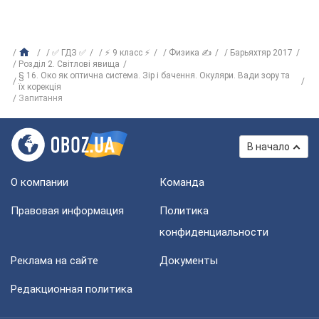
✅ ГДЗ ✅
⚡ 9 класс ⚡
Физика ✍
Барьяхтяр 2017
Розділ 2. Світлові явища
§ 16. Око як оптична система. Зір і бачення. Окуляри. Вади зору та
їх корекція
Запитання
В начало
О компании
Команда
Правовая информация
Политика
конфиденциальности
Реклама на сайте
Документы
Редакционная политика