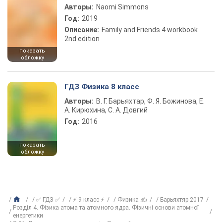
Авторы:
Naomi Simmons
Год:
2019
Описание:
Family and Friends 4 workbook
2nd edition
показать
обложку
ГДЗ Физика 8 класс
Авторы:
В. Г. Барьяхтар, Ф. Я. Божинова, Е.
А. Кирюхина, С. А. Довгий
Год:
2016
показать
обложку
✅ ГДЗ ✅
⚡ 9 класс ⚡
Физика ✍
Барьяхтяр 2017
Розділ 4. Фізика атома та атомного ядра. Фізичні основи атомної
енергетики