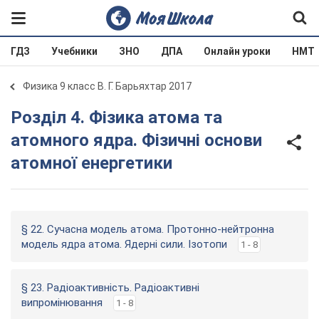
ГДЗ
Учебники
ЗНО
ДПА
Онлайн уроки
НМТ
Физика 9 класс В. Г. Барьяхтар 2017
Розділ 4. Фізика атома та
атомного ядра. Фізичні основи
атомної енергетики
§ 22. Сучасна модель атома. Протонно-нейтронна
модель ядра атома. Ядерні сили. Ізотопи
1 - 8
§ 23. Радіоактивність. Радіоактивні
випромінювання
1 - 8