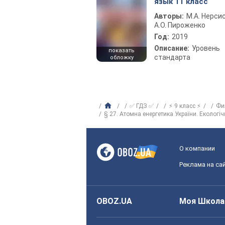
язык 11 класс
Авторы:
М.А. Нерсис
А.О. Пироженко
Год:
2019
Описание:
Уровень
показать
стандарта
обложку
✅ ГДЗ ✅
⚡ 9 класс ⚡
Фи
§ 27. Атомна енергетика України. Екологі
О компании
Реклама на са
OBOZ.UA
Моя Школа