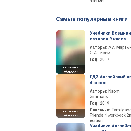
знаний
Самые популярные книги
Учебники Всемир
история 9 класс
Авторы:
А.А. Марты
О. А. Гисем
Год:
2017
показать
обложку
ГДЗ Английский я
4 класс
Авторы:
Naomi
Simmons
Год:
2019
Описание:
Family an
показать
Friends 4 workbook 2
обложку
edition
Учебники Английс