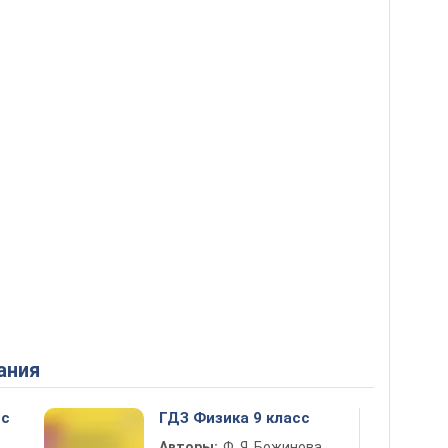
ания
сс
ГДЗ Физика 9 класс
Авторы:
Ф. Я. Божинова