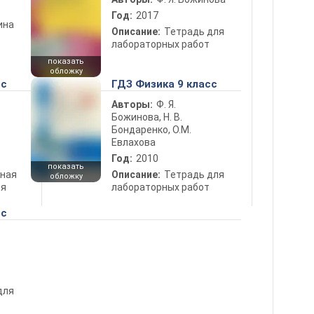
Год:
2017
ина
Описание:
Тетрадь для
лабораторных работ
показать
обложку
сс
ГДЗ Физика 9 класс
Авторы:
Ф. Я.
Божинова, Н. В.
Бондаренко, О.М.
Евлахова
Год:
2010
показать
ная
Описание:
Тетрадь для
обложку
ля
лабораторных работ
сс
для