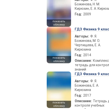
Божинова, Н. М.
Кирюхин, Е. А. Кирюх
Год:
2009
показать
обложку
ГДЗ Физика 9 кла
Авторы:
Ф. Я.
Божинова, М. О.
Чертищева, Е. А.
Кирюхина
Год:
2014
показать
Описание:
Комплекс
обложку
тетрадь для контро
знаний
ГДЗ Физика 9 кла
Авторы:
Ф. Я.
Божинова, Е. А.
Кирюхина
Год:
2017
Описание:
Тетрадь 
показать
контроля учебных
обложку