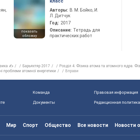
класс
ян,
Авторы:
В. М. Бойко, И.
Л. Дитчук
Год:
2017
Описание:
Тетрадь для
показать
практических работ
обложку
зика ✍
Барьяхтяр 2017
Розділ 4. Фізика атома та атомного ядра. Фі
чні проблеми атомної енергетики
Вправи
Команда
Правовая информация
йте
Документы
Редакционная политика
Мир
Спорт
Общество
Все новости
Новости 