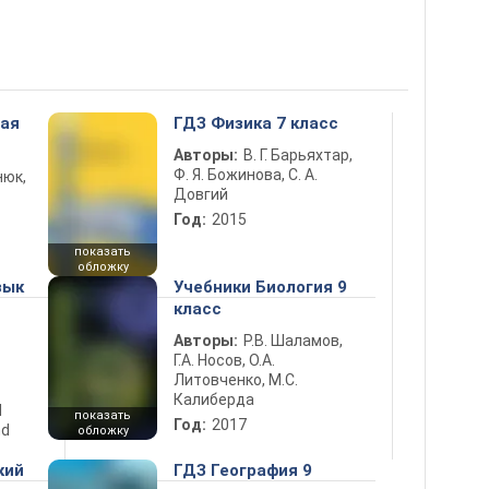
ная
ГДЗ Физика 7 класс
Авторы:
В. Г. Барьяхтар,
Ф. Я. Божинова, С. А.
нюк,
Довгий
Год:
2015
показать
обложку
зык
Учебники Биология 9
класс
Авторы:
Р.В. Шаламов,
Г.А. Носов, О.А.
Литовченко, М.С.
Калиберда
d
показать
Год:
2017
nd
обложку
кий
ГДЗ География 9