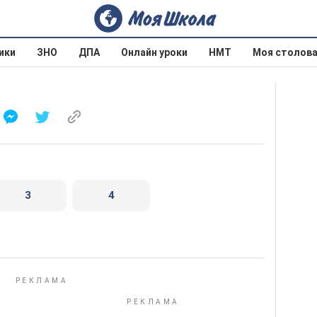
ики
ЗНО
ДПА
Онлайн уроки
НМТ
Моя столов
3
4