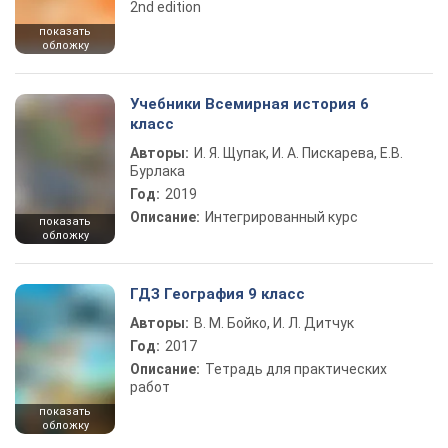
2nd edition
показать
обложку
Учебники Всемирная история 6
класс
Авторы:
И. Я. Щупак, И. А. Пискарева, Е.В.
Бурлака
Год:
2019
Описание:
Интегрированный курс
показать
обложку
ГДЗ География 9 класс
Авторы:
В. М. Бойко, И. Л. Дитчук
Год:
2017
Описание:
Тетрадь для практических
работ
показать
обложку