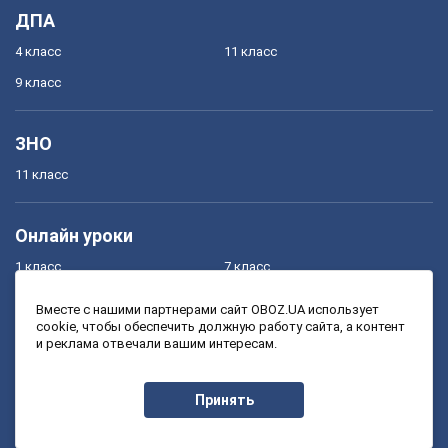
ДПА
4 класс
11 класс
9 класс
ЗНО
11 класс
Онлайн уроки
1 класс
7 класс
2 класс
8 класс
Вместе с нашими партнерами сайт OBOZ.UA использует
cookie, чтобы обеспечить должную работу сайта, а контент
3 класс
9 класс
и реклама отвечали вашим интересам.
4 класс
10 класс
5 класс
11 класс
Принять
6 класс