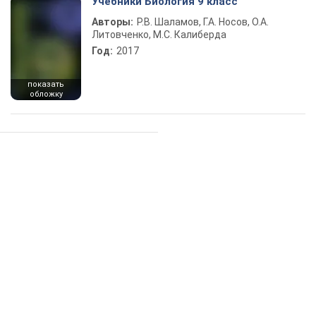
Учебники Биология 9 класс
Авторы:
Р.В. Шаламов, Г.А. Носов, О.А.
Литовченко, М.С. Калиберда
Год:
2017
показать
обложку