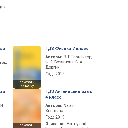
для
ная
ГДЗ Физика 7 класс
Авторы:
В. Г. Барьяхтар,
Ф. Я. Божинова, С. А.
нюк,
Довгий
Год:
2015
показать
обложку
ная
ГДЗ Английский язык
4 класс
 И.
Авторы:
Naomi
Simmons
Год:
2019
Описание:
Family and
показать