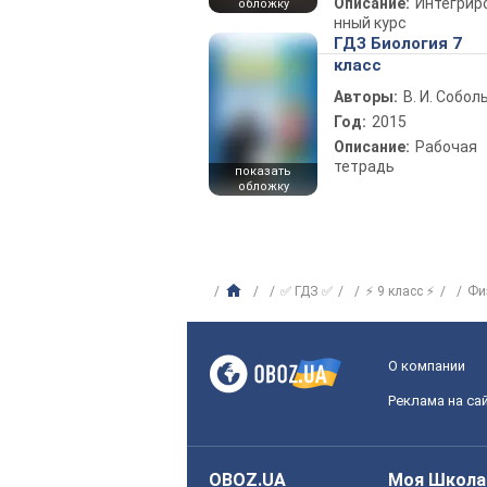
Описание:
Интегрир
обложку
нный курс
ГДЗ Биология 7
класс
Авторы:
В. И. Собол
Год:
2015
Описание:
Рабочая
тетрадь
показать
обложку
✅ ГДЗ ✅
⚡ 9 класс ⚡
Фи
О компании
Реклама на са
OBOZ.UA
Моя Школа