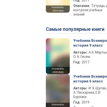
Год:
2017
Описание:
Тетрадь 
показать
контроля учебных
обложку
знаний
Самые популярные книги
Учебники Всемир
история 9 класс
Авторы:
А.А. Марты
О. А. Гисем
Год:
2017
показать
обложку
Учебники Всемир
история 6 класс
Авторы:
И. Я. Щупак,
А. Пискарева, Е.В.
Бурлака
Год:
2019
показать