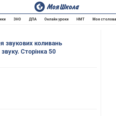
ики
ЗНО
ДПА
Онлайн уроки
НМТ
Моя столов
звуку. Сторінка 50