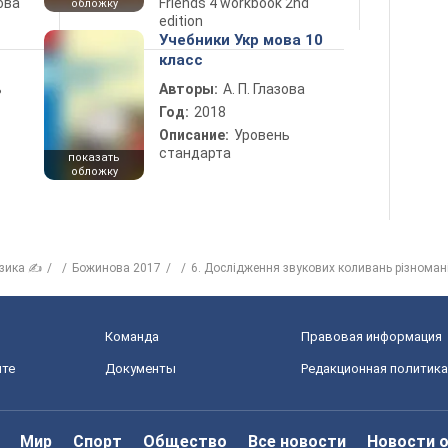
ова
Friends 4 workbook 2nd
обложку
edition
Учебники Укр мова 10
класс
ь
Авторы:
А. П. Глазова
Год:
2018
Описание:
Уровень
стандарта
показать
обложку
зика ✍
Божинова 2017
6. Дослідження звукових коливань різноман
Команда
Правовая информация
йте
Документы
Редакционная политика
Мир
Спорт
Общество
Все новости
Новости 