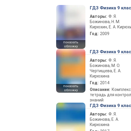
ГДЗ Физика 9 кла
Авторы:
Ф. Я.
Божинова, Н. М.
Кирюхин, Е. А. Кирюх
Год:
2009
показать
обложку
ГДЗ Физика 9 кла
Авторы:
Ф. Я.
Божинова, М. О.
Чертищева, Е. А.
Кирюхина
Год:
2014
показать
Описание:
Комплекс
обложку
тетрадь для контро
знаний
ГДЗ Физика 9 кла
Авторы:
Ф. Я.
Божинова, Е. А.
Кирюхина