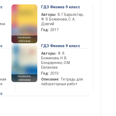
сс
ГДЗ Физика 9 класс
Авторы:
В. Г. Барьяхтар,
Ф. Я. Божинова, С. А.
ина
Довгий
Год:
2017
показать
обложку
сс
ГДЗ Физика 9 класс
Авторы:
Ф. Я.
Божинова, Н. В.
Бондаренко, О.М.
Евлахова
Год:
2010
показать
ная
Описание:
Тетрадь для
обложку
ля
лабораторных работ
сс