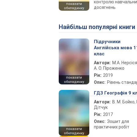
контролю навчальни
показати
досягнень
обкладинку
Найбільш популярні книги
Підручники
Англійська мова 1
клас
Автори:
М.А. Нерсіся
А. О. Піроженко
Рік:
2019
показати
обкладинку
Опис:
Рівень станда
ГДЗ Географія 9 к
Автори:
В. М. Бойко, І
Дітчук
Рік:
2017
Опис:
Зошит для
практичних робіт
показати
обкладинку