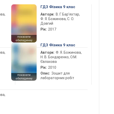
ГДЗ Фізика 9 клас
ова,
Автори:
В. Г. Бар’яхтар,
Ф. Я. Божинова, С. О.
Довгий
Рік:
2017
показати
обкладинку
ГДЗ Фізика 9 клас
ова,
Автори:
Ф. Я. Божинова,
Н. В. Бондаренко, О.М.
Євлахова
Рік:
2010
Опис:
Зошит для
показати
лабораторних робіт
обкладинку
ова,