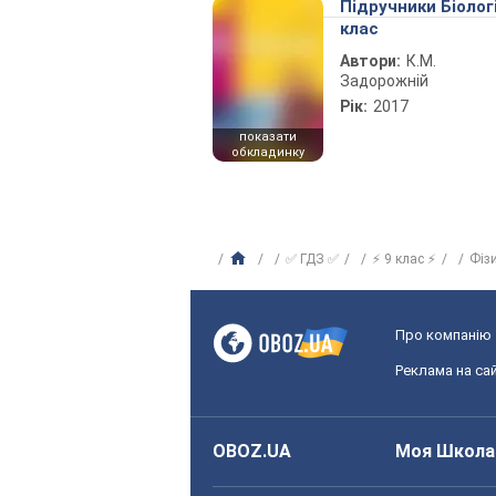
Підручники Біолог
клас
Автори:
К.М.
Задорожній
Рік:
2017
показати
обкладинку
✅ ГДЗ ✅
⚡ 9 клас ⚡
Фіз
Про компанію
Реклама на сай
OBOZ.UA
Моя Школа