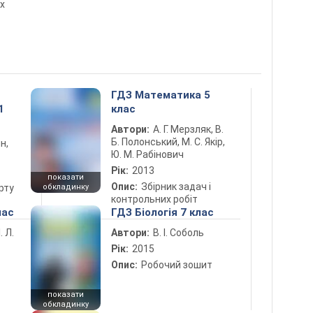
х
ГДЗ Математика 5
1
клас
Автори:
А. Г. Мерзляк, В.
Б. Полонський, М. С. Якір,
н,
Ю. М. Рабінович
Рік:
2013
показати
Опис:
Збірник задач і
рту
обкладинку
контрольних робіт
лас
ГДЗ Біологія 7 клас
. Л.
Автори:
В. І. Соболь
Рік:
2015
Опис:
Робочий зошит
показати
обкладинку