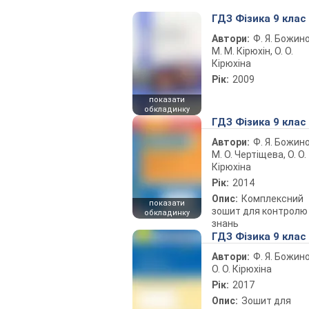
ГДЗ Фізика 9 клас
Автори:
Ф. Я. Божин
М. М. Кірюхін, О. О.
Кірюхіна
Рік:
2009
показати
обкладинку
ГДЗ Фізика 9 клас
Автори:
Ф. Я. Божин
М. О. Чертіщева, О. О.
Кірюхіна
Рік:
2014
Опис:
Комплексний
показати
зошит для контролю
обкладинку
знань
ГДЗ Фізика 9 клас
Автори:
Ф. Я. Божин
О. О. Кірюхіна
Рік:
2017
Опис:
Зошит для