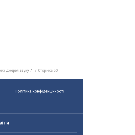
них джерел звуку
Сторінка 50
Політика конфіденційності
віти