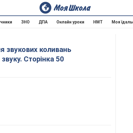
учники
ЗНО
ДПА
Онлайн уроки
НМТ
Моя їдаль
звуку. Сторінка 50