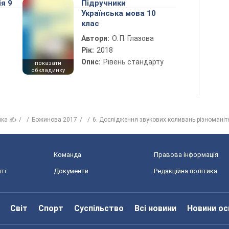
ія 9
Підручники
Українська мова 10
клас
Автори:
О. П. Глазова
Рік:
2018
Опис:
Рівень стандарту
показати
обкладинку
ика ✍
Божинова 2017
6. Дослідження звукових коливань різноманіт
Команда
Правова інформація
ті
Документи
Редакційна політика
Світ
Спорт
Суспільство
Всі новини
Новини ос