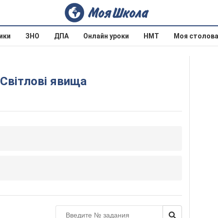
ики
ЗНО
ДПА
Онлайн уроки
НМТ
Моя столов
 Світлові явища