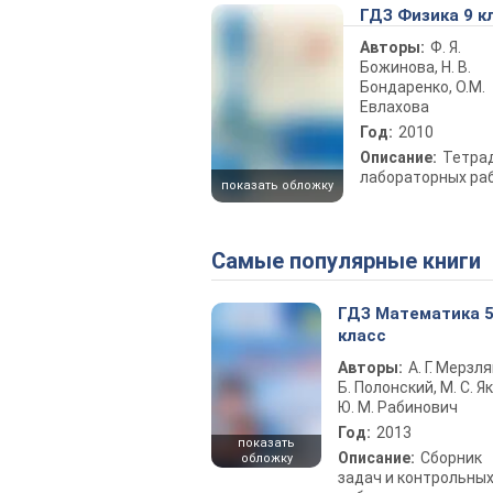
ГДЗ Физика 9 к
Авторы:
Ф. Я.
Божинова, Н. В.
Бондаренко, О.М.
Евлахова
Год:
2010
Описание:
Тетра
лабораторных ра
показать обложку
Самые популярные книги
ГДЗ Математика 
класс
Авторы:
А. Г. Мерзля
Б. Полонский, М. С. Як
Ю. М. Рабинович
Год:
2013
показать
Описание:
Сборник
обложку
задач и контрольны