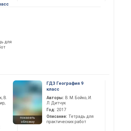
ласс
дь для
бот
5
ГДЗ География 9
класс
к, В.
Авторы:
В. М. Бойко, И.
ир,
Л. Дитчук
Год:
2017
Описание:
Тетрадь для
показать
практических работ
обложку
х