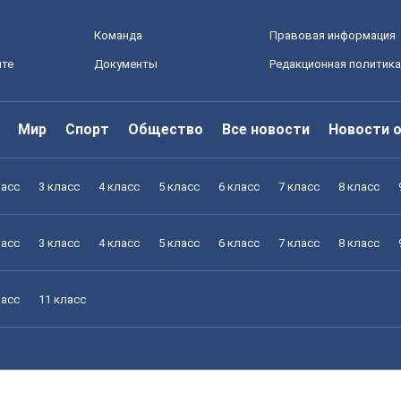
Команда
Правовая информация
йте
Документы
Редакционная политика
Мир
Спорт
Общество
Все новости
Новости 
ласс
3 класс
4 класс
5 класс
6 класс
7 класс
8 класс
ласс
3 класс
4 класс
5 класс
6 класс
7 класс
8 класс
ласс
11 класс