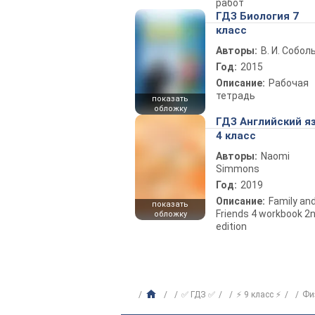
работ
ГДЗ Биология 7
класс
Авторы:
В. И. Собол
Год:
2015
Описание:
Рабочая
тетрадь
показать
обложку
ГДЗ Английский я
4 класс
Авторы:
Naomi
Simmons
Год:
2019
Описание:
Family an
показать
Friends 4 workbook 2
обложку
edition
✅ ГДЗ ✅
⚡ 9 класс ⚡
Фи