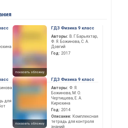
ания
ласс
ГДЗ Физика 9 класс
Авторы:
В. Г. Барьяхтар,
Ф. Я. Божинова, С. А.
рюхина
Довгий
Год:
2017
показать обложку
ласс
ГДЗ Физика 9 класс
жинова
Авторы:
Ф. Я.
Божинова, М. О.
Чертищева, Е. А.
дь для
Кирюхина
бот
Год:
2014
Описание:
Комплексная
тетрадь для контроля
показать обложку
знаний