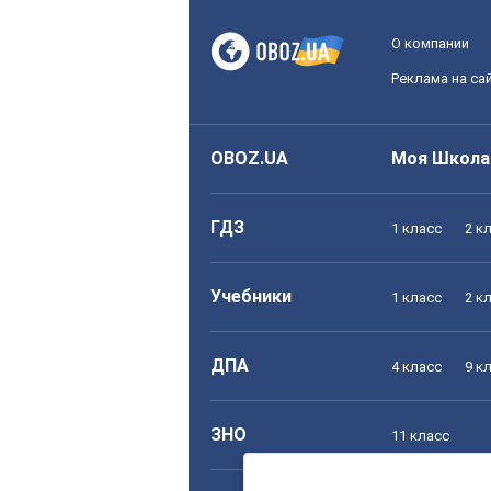
О компании
Реклама на са
OBOZ.UA
Моя Школа
ГДЗ
1 класс
2 к
Учебники
1 класс
2 к
ДПА
4 класс
9 к
ЗНО
11 класс