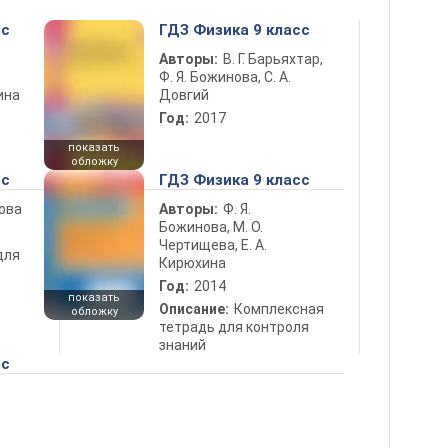
сс
ГДЗ Физика 9 класс
Авторы:
В. Г. Барьяхтар,
Ф. Я. Божинова, С. А.
ина
Довгий
Год:
2017
показать
обложку
сс
ГДЗ Физика 9 класс
нова
Авторы:
Ф. Я.
Божинова, М. О.
Чертищева, Е. А.
для
Кирюхина
Год:
2014
показать
Описание:
Комплексная
обложку
тетрадь для контроля
знаний
сс