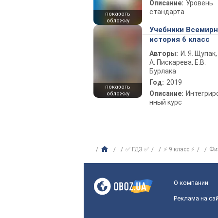
Описание:
Уровень
стандарта
показать
обложку
Учебники Всемир
история 6 класс
Авторы:
И. Я. Щупак,
А. Пискарева, Е.В.
Бурлака
Год:
2019
показать
Описание:
Интегрир
обложку
нный курс
✅ ГДЗ ✅
⚡ 9 класс ⚡
Фи
О компании
Реклама на са