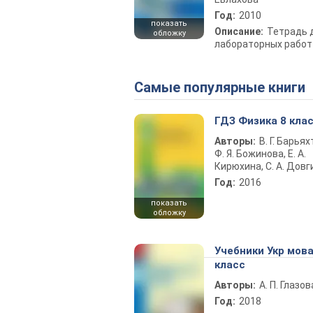
Год:
2010
показать
Описание:
Тетрадь 
обложку
лабораторных работ
Самые популярные книги
ГДЗ Физика 8 кла
Авторы:
В. Г. Барьях
Ф. Я. Божинова, Е. А.
Кирюхина, С. А. Довг
Год:
2016
показать
обложку
Учебники Укр мова
класс
Авторы:
А. П. Глазов
Год:
2018