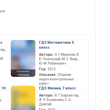
для
сс
ГДЗ Математика 5
класс
тар,
Авторы:
А. Г. Мерзляк, В.
ий
Б. Полонский, М. С. Якир,
Ю. М. Рабинович
Год:
2013
показать
Описание:
Сборник
обложку
задач и контрольных
работ
 10
ГДЗ Физика 7 класс
Авторы:
В. Г. Барьяхтар,
Ф. Я. Божинова, С. А.
а
Довгий
Год:
2015