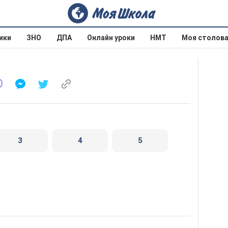
ики
ЗНО
ДПА
Онлайн уроки
НМТ
Моя столов
3
4
5