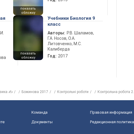
показать
обложку
ная
Учебники Биология 9
класс
 И.
Авторы:
Р.В. Шаламов,
Г.А. Носов, О.А.
Литовченко, М.С.
Калиберда
показать
Год:
2017
ова
обложку
зика ✍
Божинова 2017
Контрольні роботи
Контрольна робота 2.
Команда
Правовая информация
йте
Документы
Редакционная политика