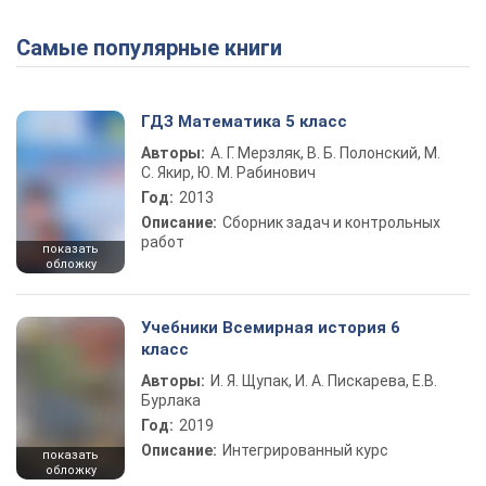
Самые популярные книги
Play Video
ГДЗ Математика 5 класс
Авторы:
А. Г. Мерзляк, В. Б. Полонский, М.
С. Якир, Ю. М. Рабинович
Год:
2013
Описание:
Сборник задач и контрольных
работ
показать
обложку
Учебники Всемирная история 6
класс
Авторы:
И. Я. Щупак, И. А. Пискарева, Е.В.
Бурлака
Год:
2019
Описание:
Интегрированный курс
показать
обложку