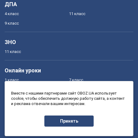
ДПА
4 класс
11 класс
9 класс
ЗНО
11 класс
Онлайн уроки
1 класс
7 класс
2 класс
8 класс
Вместе с нашими партнерами сайт OBOZ.UA использует
cookie, чтобы обеспечить должную работу сайта, а контент
3 класс
9 класс
и реклама отвечали вашим интересам.
4 класс
10 класс
5 класс
11 класс
Принять
6 класс