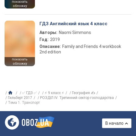
показать
обложку
ГДЗ Английский язык 4 класс
Авторы:
Naomi Simmons
Год:
2019
Описание:
Family and Friends 4 workbook
2nd edition
показать
обложку
✅ ГДЗ ✅
⚡ 9 класс ⚡
География ✍
Гильберт 2017
РОЗДІЛ ІV. Третинний сектор господарства
Тема 1. Транспорт
В начало