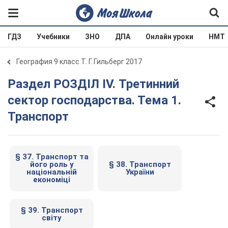
ГДЗ
Учебники
ЗНО
ДПА
Онлайн уроки
НМТ
География 9 класс Т. Г. Гильберг 2017
Раздел РОЗДІЛ ІV. Третинний
сектор господарства. Тема 1.
Транспорт
§ 37. Транспорт та
його роль у
§ 38. Транспорт
національній
України
економіці
§ 39. Транспорт
світу