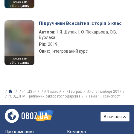
показати
обкладинку
Підручники Всесвітня історія 6 клас
Автори:
І. Я. Щупак, І. О. Піскарьова, О.В.
Бурлака
Рік:
2019
Опис:
Інтегрований курс
показати
обкладинку
✅ ГДЗ ✅
⚡ 9 клас ⚡
Географія ✍
Гільберт 2017
РОЗДІЛ ІV. Третинний сектор господарства
Тема 1. Транспорт
В начало
Про компанію
Команда