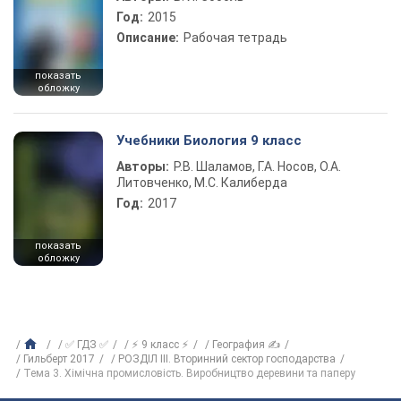
Год:
2015
Описание:
Рабочая тетрадь
показать
обложку
Учебники Биология 9 класс
Авторы:
Р.В. Шаламов, Г.А. Носов, О.А.
Литовченко, М.С. Калиберда
Год:
2017
показать
обложку
✅ ГДЗ ✅
⚡ 9 класс ⚡
География ✍
Гильберт 2017
РОЗДІЛ ІII. Вторинний сектор господарства
Тема 3. Хімічна промисловість. Виробництво деревини та паперу