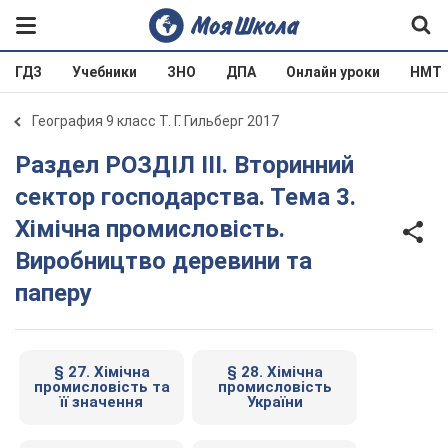
ГДЗ
Учебники
ЗНО
ДПА
Онлайн уроки
НМТ
География 9 класс Т. Г. Гильберг 2017
Раздел РОЗДІЛ ІII. Вторинний
сектор господарства. Тема 3.
Хімічна промисловість.
Виробництво деревини та
паперу
§ 27. Хімічна
§ 28. Хімічна
промисловість та
промисловість
її значення
України