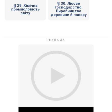
§ 30. Лісове
§ 29. Хімічна
господарство.
промисловість
Виробництво
світу
деревини й паперу