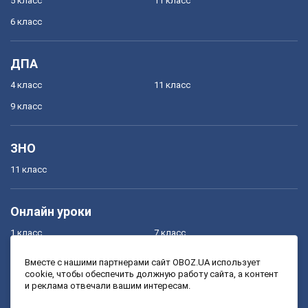
5 класс
11 класс
6 класс
ДПА
4 класс
11 класс
9 класс
ЗНО
11 класс
Онлайн уроки
1 класс
7 класс
2 класс
8 класс
Вместе с нашими партнерами сайт OBOZ.UA использует
cookie, чтобы обеспечить должную работу сайта, а контент
3 класс
9 класс
и реклама отвечали вашим интересам.
4 класс
10 класс