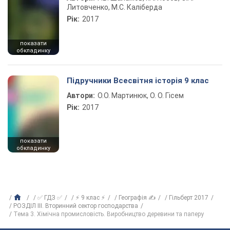
Литовченко, М.С. Каліберда
Рік:
2017
показати
обкладинку
Підручники Всесвітня історія 9 клас
Автори:
О.О. Мартинюк, О. О. Гісем
Рік:
2017
показати
обкладинку
✅ ГДЗ ✅
⚡ 9 клас ⚡
Географія ✍
Гільберт 2017
РОЗДІЛ ІII. Вторинний сектор господарства
Тема 3. Хімічна промисловість. Виробництво деревини та паперу