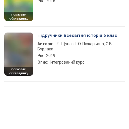
Рік:
2016
показати
обкладинку
Підручники Всесвітня історія 6 клас
Автори:
І. Я. Щупак, І. О. Піскарьова, О.В.
Бурлака
Рік:
2019
Опис:
Інтегрований курс
показати
обкладинку