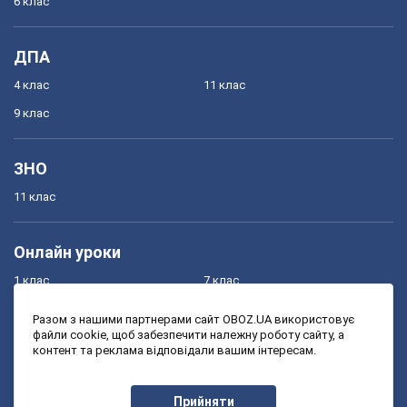
6 клас
ДПА
4 клас
11 клас
9 клас
ЗНО
11 клас
Онлайн уроки
1 клас
7 клас
2 клас
8 клас
Разом з нашими партнерами сайт OBOZ.UA використовує
файли cookie, щоб забезпечити належну роботу сайту, а
3 клас
9 клас
контент та реклама відповідали вашим інтересам.
4 клас
10 клас
5 клас
11 клас
Прийняти