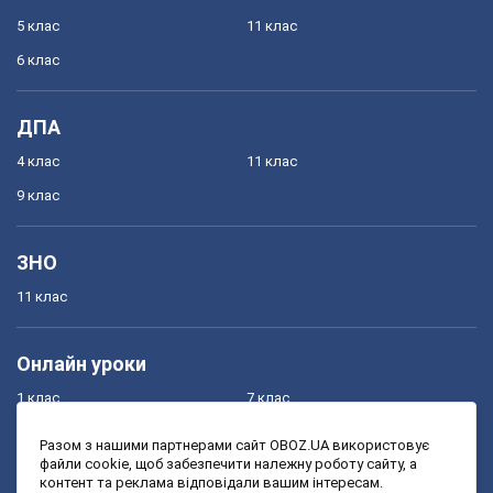
5 клас
11 клас
6 клас
ДПА
4 клас
11 клас
9 клас
ЗНО
11 клас
Онлайн уроки
1 клас
7 клас
2 клас
8 клас
Разом з нашими партнерами сайт OBOZ.UA використовує
файли cookie, щоб забезпечити належну роботу сайту, а
3 клас
9 клас
контент та реклама відповідали вашим інтересам.