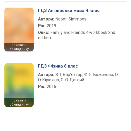
ГДЗ Англійська мова 4 клас
Автори:
Naomi Simmons
Рік:
2019
Опис:
Family and Friends 4 workbook 2nd
edition
показати
обкладинку
ГДЗ Фізика 8 клас
Автори:
В. Г. Бар’яхтар, Ф. Я. Божинова, О.
О. Кірюхіна, С. О. Довгий
Рік:
2016
показати
обкладинку