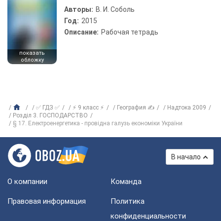
Авторы:
В. И. Соболь
Год:
2015
Описание:
Рабочая тетрадь
показать
обложку
✅ ГДЗ ✅
⚡ 9 класс ⚡
География ✍
Надтока 2009
Розділ 3. ГОСПОДАРСТВО
§ 17. Електроенергетика - провідна галузь економіки України
В начало
О компании
Команда
Правовая информация
Политика
конфиденциальности