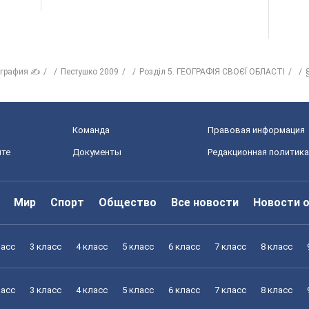
ография ✍
Пестушко 2009
Розділ 5. ГЕОГРАФІЯ СВОЄЇ ОБЛАСТІ
Команда
Правовая информация
йте
Документы
Редакционная политика
Мир
Спорт
Общество
Все новости
Новости 
ласс
3 класс
4 класс
5 класс
6 класс
7 класс
8 класс
ласс
3 класс
4 класс
5 класс
6 класс
7 класс
8 класс