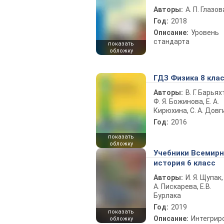
Авторы:
А. П. Глазов
Год:
2018
Описание:
Уровень
стандарта
показать
обложку
ГДЗ Физика 8 кла
Авторы:
В. Г. Барьях
Ф. Я. Божинова, Е. А.
Кирюхина, С. А. Довг
Год:
2016
показать
обложку
Учебники Всемир
история 6 класс
Авторы:
И. Я. Щупак,
А. Пискарева, Е.В.
Бурлака
Год:
2019
показать
Описание:
Интегрир
обложку