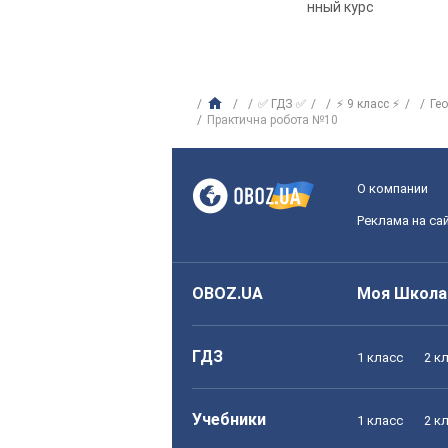
нный курс
✅ ГДЗ ✅
⚡ 9 класс ⚡
Ге
Практична робота №10
О компании
Реклама на са
OBOZ.UA
Моя Школа
ГДЗ
1 класс
2 к
Учебники
1 класс
2 к