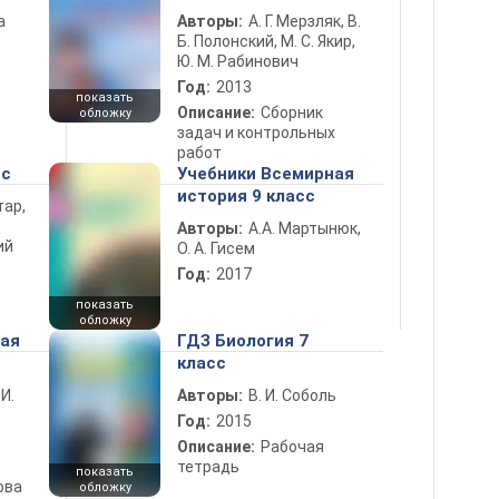
а
Авторы:
А. Г. Мерзляк, В.
Б. Полонский, М. С. Якир,
Ю. М. Рабинович
Год:
2013
показать
Описание:
Сборник
обложку
задач и контрольных
работ
сс
Учебники Всемирная
история 9 класс
тар,
Авторы:
А.А. Мартынюк,
ий
О. А. Гисем
Год:
2017
показать
обложку
ная
ГДЗ Биология 7
класс
 И.
Авторы:
В. И. Соболь
Год:
2015
Описание:
Рабочая
тетрадь
показать
ова
обложку