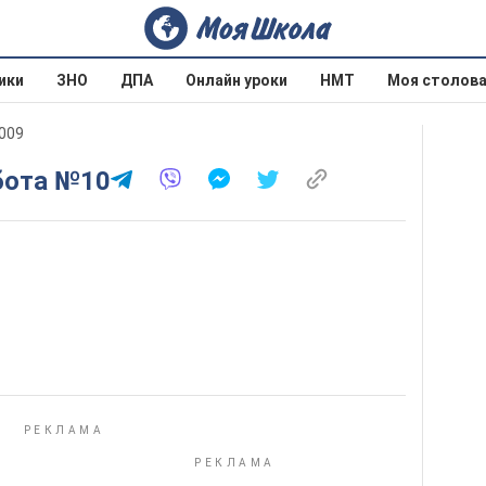
ики
ЗНО
ДПА
Онлайн уроки
НМТ
Моя столов
2009
обота №10