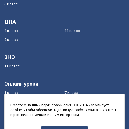
6 класс
ДПА
4 класс
11 класс
9 класс
ЗНО
11 класс
Онлайн уроки
1 класс
7 класс
2 класс
8 класс
Вместе с нашими партнерами сайт OBOZ.UA использует
cookie, чтобы обеспечить должную работу сайта, а контент
3 класс
9 класс
и реклама отвечали вашим интересам.
4 класс
10 класс
5 класс
11 класс