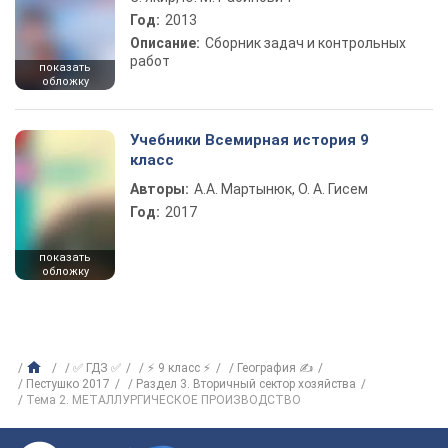
Год:
2013
Описание:
Сборник задач и контрольных
работ
показать
обложку
Учебники Всемирная история 9
класс
Авторы:
А.А. Мартынюк, О. А. Гисем
Год:
2017
показать
обложку
✅ ГДЗ ✅
⚡ 9 класс ⚡
География ✍
Пестушко 2017
Раздел 3. Вторичный сектор хозяйства
Тема 2. МЕТАЛЛУРГИЧЕСКОЕ ПРОИЗВОДСТВО