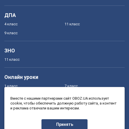
ДПА
4 класс
11 класс
9 класс
ЗНО
11 класс
Онлайн уроки
1 класс
7 класс
2 класс
8 класс
Вместе с нашими партнерами сайт OBOZ.UA использует
cookie, чтобы обеспечить должную работу сайта, а контент
3 класс
9 класс
и реклама отвечали вашим интересам.
4 класс
10 класс
5 класс
11 класс
Принять