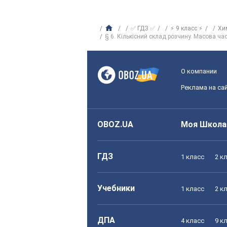
✅ ГДЗ ✅
⚡ 9 класс ⚡
Хи
§ 6. Кількісний склад розчину. Масова ча
О компании
Реклама на са
OBOZ.UA
Моя Школа
ГДЗ
1 класс
2 к
Учебники
1 класс
2 к
ДПА
4 класс
9 к