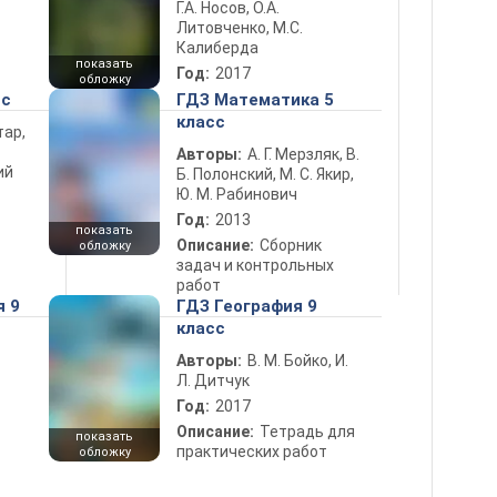
Г.А. Носов, О.А.
Литовченко, М.С.
Калиберда
показать
Год:
2017
обложку
сс
ГДЗ Математика 5
класс
тар,
Авторы:
А. Г. Мерзляк, В.
ий
Б. Полонский, М. С. Якир,
Ю. М. Рабинович
Год:
2013
показать
Описание:
Сборник
обложку
задач и контрольных
работ
я 9
ГДЗ География 9
класс
Авторы:
В. М. Бойко, И.
Л. Дитчук
Год:
2017
Описание:
Тетрадь для
показать
практических работ
обложку