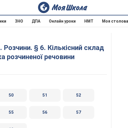
ики
ЗНО
ДПА
Онлайн уроки
НМТ
Моя столов
ка розчиненої речовини
50
51
52
55
56
57