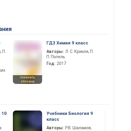
ания
с
ГДЗ Химия 9 класс
, П.
Авторы:
Л. С. Крикля, П.
П. Попель
Год:
2017
ких
показать
обложку
 10
Учебники Биология 9
класс
а
Авторы:
Р.В. Шаламов,