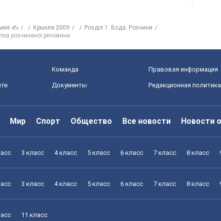
мия ✍
Крыкля 2009
Розділ 1. Вода. Розчини
стка розчиненої речовини
Команда
Правовая информация
йте
Документы
Редакционная политика
Мир
Спорт
Общество
Все новости
Новости 
ласс
3 класс
4 класс
5 класс
6 класс
7 класс
8 класс
ласс
3 класс
4 класс
5 класс
6 класс
7 класс
8 класс
ласс
11 класс