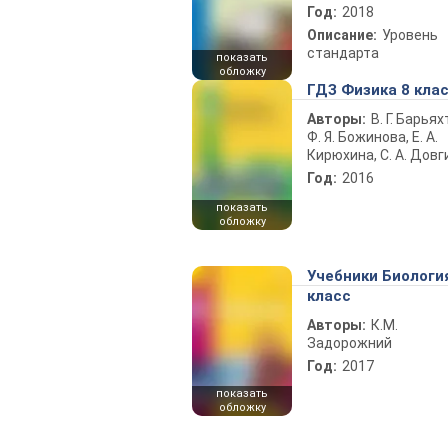
Год:
2018
Описание:
Уровень
стандарта
показать
обложку
ГДЗ Физика 8 кла
Авторы:
В. Г. Барьях
Ф. Я. Божинова, Е. А.
Кирюхина, С. А. Довг
Год:
2016
показать
обложку
Учебники Биологи
класс
Авторы:
К.М.
Задорожний
Год:
2017
показать
обложку