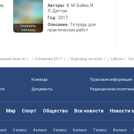
в,
Авторы:
В. М. Бойко, И.
Л. Дитчук
Год:
2017
Описание:
Тетрадь для
показать
практических работ
обложку
мецкий язык ✍
Сотникова 2017
Відповіді на тести
Lektion 1. Tes
Команда
Правовая информация
йте
Документы
Редакционная политика
Мир
Спорт
Общество
Все новости
Новости 
ласс
3 класс
4 класс
5 класс
6 класс
7 класс
8 класс