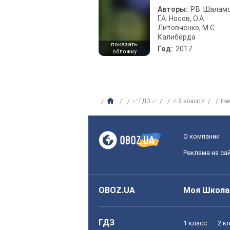
Авторы:
Р.В. Шаламо
Г.А. Носов, О.А.
Литовченко, М.С.
Калиберда
показать
Год:
2017
обложку
✅ ГДЗ ✅
⚡ 9 класс ⚡
Не
О компании
Реклама на са
OBOZ.UA
Моя Школа
ГДЗ
1 класс
2 к