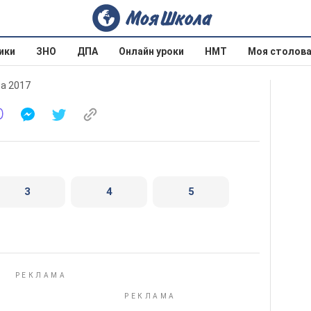
ики
ЗНО
ДПА
Онлайн уроки
НМТ
Моя столов
ва 2017
3
4
5