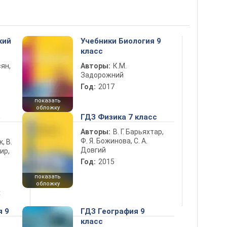
кий
Учебники Биология 9
класс
ян,
Авторы:
К.М.
Задорожний
Год:
2017
показать
обложку
5
ГДЗ Физика 7 класс
Авторы:
В. Г. Барьяхтар,
Ф. Я. Божинова, С. А.
к, В.
Довгий
ир,
Год:
2015
показать
обложку
х
я 9
ГДЗ География 9
класс