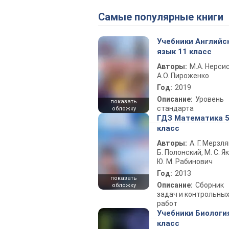
Самые популярные книги
Учебники Английс
язык 11 класс
Авторы:
М.А. Нерсис
А.О. Пироженко
Год:
2019
Описание:
Уровень
показать
стандарта
обложку
ГДЗ Математика 
класс
Авторы:
А. Г. Мерзля
Б. Полонский, М. С. Як
Ю. М. Рабинович
Год:
2013
показать
Описание:
Сборник
обложку
задач и контрольны
работ
Учебники Биологи
класс