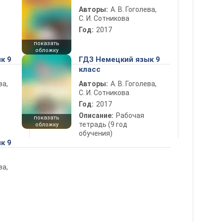
Авторы:
А. В. Гоголева,
С. И. Сотникова
Год:
2017
показать
обложку
к 9
ГДЗ Немецкий язык 9
класс
ва,
Авторы:
А. В. Гоголева,
С. И. Сотникова
Год:
2017
Описание:
Рабочая
показать
тетрадь (9 год
обложку
обучения)
к 9
ва,