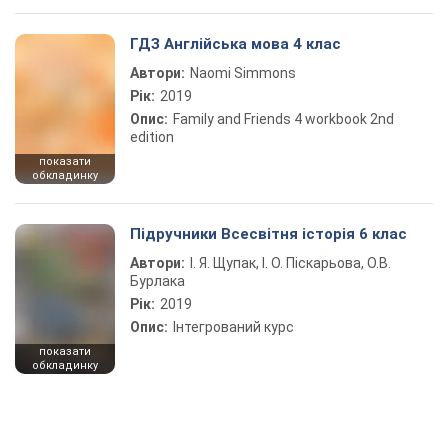
ГДЗ Англійська мова 4 клас
Автори:
Naomi Simmons
Рік:
2019
Опис:
Family and Friends 4 workbook 2nd
edition
показати
обкладинку
Підручники Всесвітня історія 6 клас
Автори:
І. Я. Щупак, І. О. Піскарьова, О.В.
Бурлака
Рік:
2019
Опис:
Інтегрований курс
показати
обкладинку