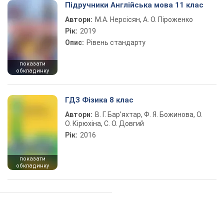
Підручники Англійська мова 11 клас
Автори:
М.А. Нерсісян, А. О. Піроженко
Рік:
2019
Опис:
Рівень стандарту
показати
обкладинку
ГДЗ Фізика 8 клас
Автори:
В. Г. Бар’яхтар, Ф. Я. Божинова, О.
О. Кірюхіна, С. О. Довгий
Рік:
2016
показати
обкладинку