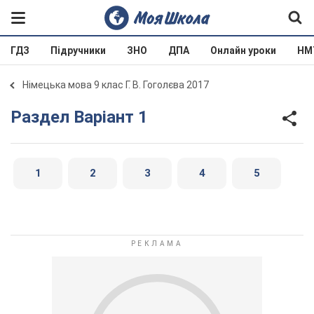
ГДЗ
Підручники
ЗНО
ДПА
Онлайн уроки
НМ
Німецька мова 9 клас Г. В. Гоголєва 2017
Раздел Варіант 1
1
2
3
4
5