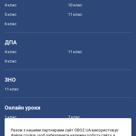
4 клас
10 клас
5 клас
11 клас
6 клас
ДПА
4 клас
11 клас
9 клас
ЗНО
11 клас
Онлайн уроки
1 клас
7 клас
2 клас
8 клас
Разом з нашими партнерами сайт OBOZ.UA використовує
файли cookie, щоб забезпечити належну роботу сайту, а
3 клас
9 клас