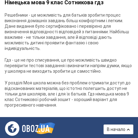
Німецька мова 9 клас Сотникова гдз
Решебники - це можливість для батьків зробити процес
виконання домашніх завдань більш комфортним і легким.
Дане видання було сертифіковано і перевірено для
визначення відповідності відповідей з питаннями. Найбільш
важливе - не тільки завдання, але й відповіді дають
можливість дитині проявити фантазію і свою
індивідуальність.
Гдз - це не про списування, це про можливість швидко
перевірити тестові завдання і визначити напрям думки, якщо
у школяра не виходить зробити це самостійно.
У розділі Моя школа можна без проблем отримати доступ до
відсканованих матеріалів, що істотно полегшить доступ не
тільки для школярів, але і для їх батьків. Гдз німецька мова 9
клас Сотникової робочий зошит - хороший варіант для
прогресивного навчання.
В начало