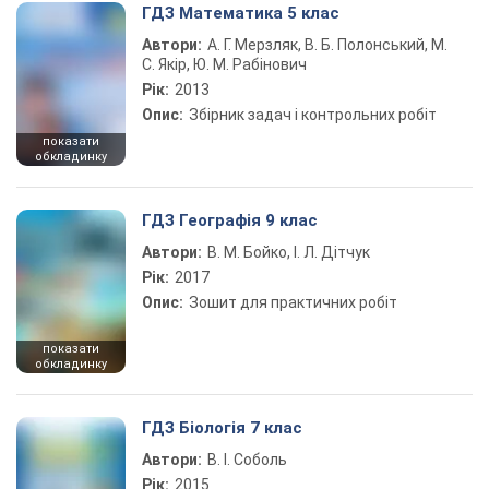
ГДЗ Математика 5 клас
Автори:
А. Г. Мерзляк, В. Б. Полонський, М.
С. Якір, Ю. М. Рабінович
Рік:
2013
Опис:
Збірник задач і контрольних робіт
показати
обкладинку
ГДЗ Географія 9 клас
Автори:
В. М. Бойко, І. Л. Дітчук
Рік:
2017
Опис:
Зошит для практичних робіт
показати
обкладинку
ГДЗ Біологія 7 клас
Автори:
В. І. Соболь
Рік:
2015