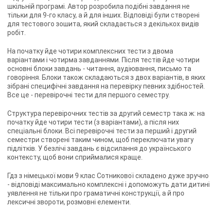
шкільній програмі. Автор розробила подібні завдання не
тільки для 9-го класу, а й для інших. Відповіді були створені
для тестового зошита, який складається з декількох видів
робіт.
На початку йде чотири комплексних тести з двома
варіантами і чотирма завданнями. Після тестів йде чотири
основні блоки завдань - читання, аудіювання, письмо та
говоріння. Блоки також складаються з двох варіантів, в яких
зібрані специфічні завдання на перевірку певних здібностей.
Все це - перевірочні тести для першого семестру.
Структура перевірочних тестів за другий семестр така ж: на
початку йде чотири тести (з варіантами), а після них
спеціальні блоки. Всі перевірочні тести за перший і другий
семестри створені таким чином, щоб переключати увагу
підлітків. У безлічі завдань є відсилання до українського
контексту, щоб вони сприймалися краще.
Гдз з німецької мови 9 клас Сотникової складено дуже зручно
- відповіді максимально комплексні і допоможуть дати дитині
уявлення не тільки про граматичні конструкції, а й про
лексичні звороти, розмовні елементи.