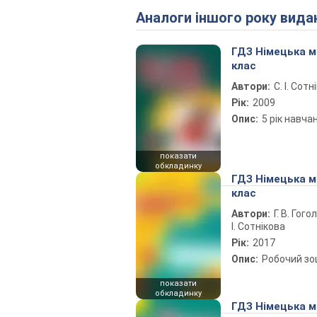
Аналоги іншого року вида
ГДЗ Німецька м
клас
Автори:
С. І. Сотн
Рік:
2009
Опис:
5 рік навча
показати
обкладинку
ГДЗ Німецька м
клас
Автори:
Г. В. Гого
І. Сотнікова
Рік:
2017
Опис:
Робочий з
показати
обкладинку
ГДЗ Німецька м