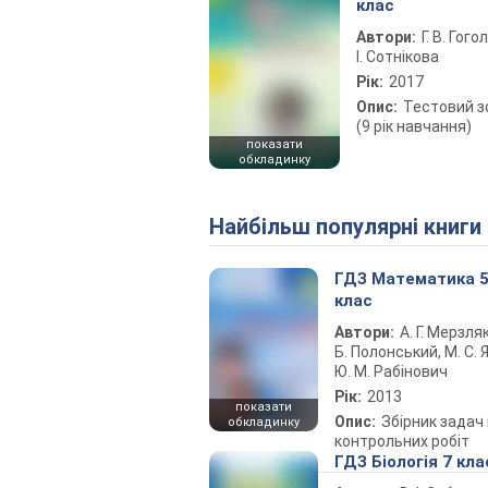
клас
Автори:
Г. В. Гого
І. Сотнікова
Рік:
2017
Опис:
Тестовий 
(9 рік навчання)
показати
обкладинку
Найбільш популярні книги
ГДЗ Математика 
клас
Автори:
А. Г. Мерзляк
Б. Полонський, М. С. Я
Ю. М. Рабінович
Рік:
2013
показати
Опис:
Збірник задач 
обкладинку
контрольних робіт
ГДЗ Біологія 7 кла