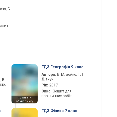
лєва, С.
зошит
5
ГДЗ Географія 9 клас
Автори:
В. М. Бойко, І. Л.
Дітчук
, В.
кір,
Рік:
2017
Опис:
Зошит для
практичних робіт
показати
і
обкладинку
с
ГДЗ Фізика 7 клас