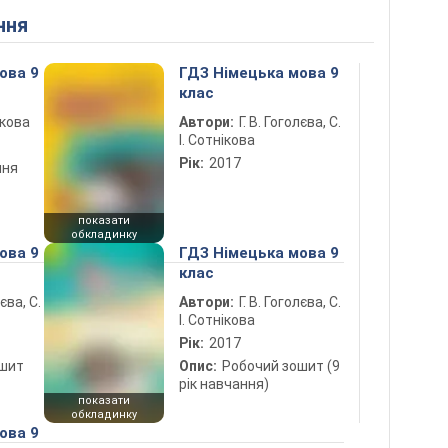
ння
ова 9
ГДЗ Німецька мова 9
клас
ікова
Автори:
Г. В. Гоголєва, С.
І. Сотнікова
Рік:
2017
ння
показати
обкладинку
ова 9
ГДЗ Німецька мова 9
клас
лєва, С.
Автори:
Г. В. Гоголєва, С.
І. Сотнікова
Рік:
2017
ошит
Опис:
Робочий зошит (9
рік навчання)
показати
обкладинку
ова 9