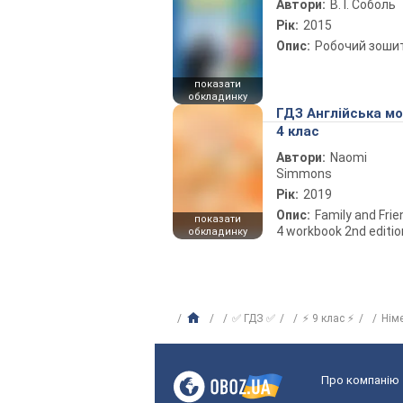
Автори:
В. І. Соболь
Рік:
2015
Опис:
Робочий зоши
показати
обкладинку
ГДЗ Англійська м
4 клас
Автори:
Naomi
Simmons
Рік:
2019
Опис:
Family and Fri
показати
4 workbook 2nd editio
обкладинку
✅ ГДЗ ✅
⚡ 9 клас ⚡
Нім
Про компанію