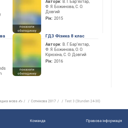
Автори:
В. Г. Бар’яхтар,
Ф. Я. Божинова, С. О.
Довгий
т
Рік:
2015
показати
обкладинку
ова
ГДЗ Фізика 8 клас
Автори:
В. Г. Бар’яхтар,
Ф. Я. Божинова, О. О.
Кірюхіна, С. О. Довгий
Рік:
2016
ends
показати
n
обкладинку
ецька мова ✍
Сотнікова 2017
Test 3 (Stunden 24-30)
Команда
Правова інформація