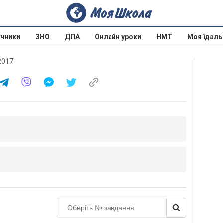
учники
ЗНО
ДПА
Онлайн уроки
НМТ
Моя їдаль
 2017