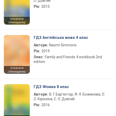
О. Довгий
Рік:
2015
показати
обкладинку
ГДЗ Англійська мова 4 клас
Автори:
Naomi Simmons
Рік:
2019
Опис:
Family and Friends 4 workbook 2nd
edition
показати
обкладинку
ГДЗ Фізика 8 клас
Автори:
В. Г. Бар’яхтар, Ф. Я. Божинова, О.
О. Кірюхіна, С. О. Довгий
Рік:
2016