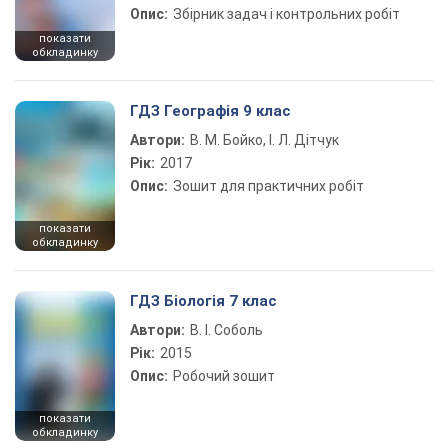
Опис:
Збірник задач і контрольних робіт
показати
обкладинку
ГДЗ Географія 9 клас
Автори:
В. М. Бойко, І. Л. Дітчук
Рік:
2017
Опис:
Зошит для практичних робіт
показати
обкладинку
ГДЗ Біологія 7 клас
Автори:
В. І. Соболь
Рік:
2015
Опис:
Робочий зошит
показати
обкладинку