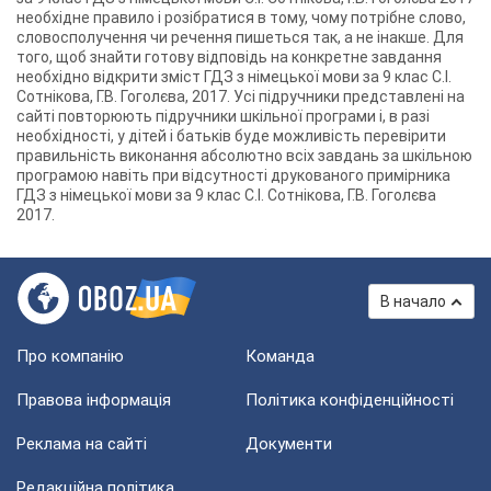
необхідне правило і розібратися в тому, чому потрібне слово,
словосполучення чи речення пишеться так, а не інакше. Для
того, щоб знайти готову відповідь на конкретне завдання
необхідно відкрити зміст ГДЗ з німецької мови за 9 клас С.І.
Сотнікова, Г.В. Гоголєва, 2017. Усі підручники представлені на
сайті повторюють підручники шкільної програми і, в разі
необхідності, у дітей і батьків буде можливість перевірити
правильність виконання абсолютно всіх завдань за шкільною
програмою навіть при відсутності друкованого примірника
ГДЗ з німецької мови за 9 клас С.І. Сотнікова, Г.В. Гоголєва
2017.
В начало
Про компанію
Команда
Правова інформація
Політика конфіденційності
Реклама на сайті
Документи
Редакційна політика