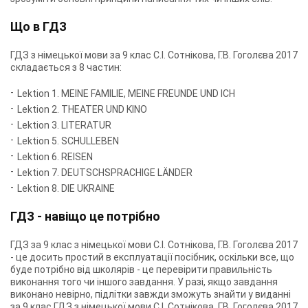
Що в ГДЗ
ГДЗ з німецької мови за 9 клас С.І. Сотнікова, Г.В. Гоголєва 2017
складається з 8 частин:
Lektion 1. MEINE FAMILIE, MEINE FREUNDE UND ICH
Lektion 2. THEATER UND KINO
Lektion 3. LITERATUR
Lektion 5. SCHULLEBEN
Lektion 6. REISEN
Lektion 7. DEUTSCHSPRACHIGE LÄNDER
Lektion 8. DIE UKRAINE
ГДЗ - навіщо це потрібно
ГДЗ за 9 клас з німецької мови С.І. Сотнікова, Г.В. Гоголєва 2017
- це досить простий в експлуатації посібник, оскільки все, що
буде потрібно від школярів - це перевірити правильність
виконання того чи іншого завдання. У разі, якщо завдання
виконано невірно, підлітки завжди зможуть знайти у виданні
за 9 клас ГДЗ з німецької мови С.І. Сотнікова, Г.В. Гоголєва 2017