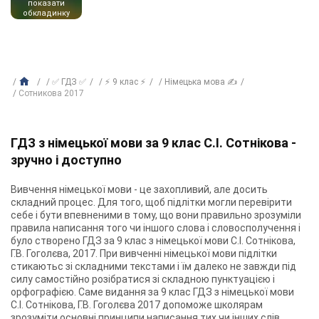
показати
обкладинку
✅ ГДЗ ✅
⚡ 9 клас ⚡
Німецька мова ✍
Сотникова 2017
ГДЗ з німецької мови за 9 клас С.І. Сотнікова -
зручно і доступно
Вивчення німецької мови - це захопливий, але досить
складний процес. Для того, щоб підлітки могли перевірити
себе і бути впевненими в тому, що вони правильно зрозуміли
правила написання того чи іншого слова і словосполучення і
було створено ГДЗ за 9 клас з німецької мови С.І. Сотнікова,
Г.В. Гоголєва, 2017. При вивченні німецької мови підлітки
стикаютьс зі складними текстами і їм далеко не завжди під
силу самостійно розібратися зі складною пунктуацією і
орфографією. Саме видання за 9 клас ГДЗ з німецької мови
С.І. Сотнікова, Г.В. Гоголєва 2017 допоможе школярам
зрозуміти основні принципи написання тих чи інших слів.