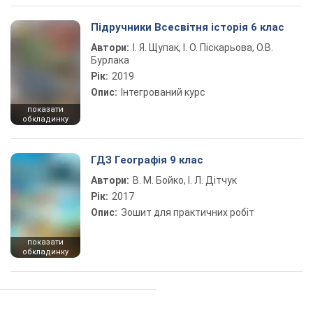
Підручники Всесвітня історія 6 клас
Автори:
І. Я. Щупак, І. О. Піскарьова, О.В.
Бурлака
Рік:
2019
Опис:
Інтегрований курс
показати
обкладинку
ГДЗ Географія 9 клас
Автори:
В. М. Бойко, І. Л. Дітчук
Рік:
2017
Опис:
Зошит для практичних робіт
показати
обкладинку