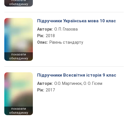
показати
обкладинку
Підручники Українська мова 10 клас
Автори:
О. П. Глазова
Рік:
2018
Опис:
Рівень стандарту
показати
обкладинку
Підручники Всесвітня історія 9 клас
Автори:
О.О. Мартинюк, О. О. Гісем
Рік:
2017
показати
обкладинку