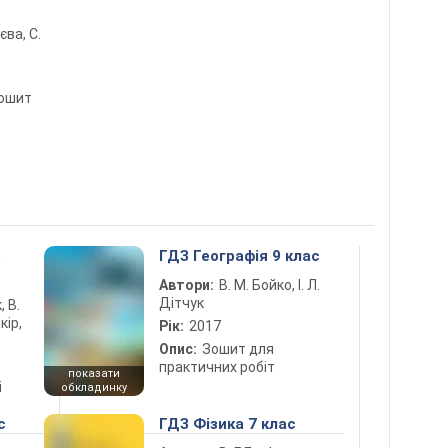
лєва, С.
зошит
5
ГДЗ Географія 9 клас
Автори:
В. М. Бойко, І. Л.
Дітчук
, В.
кір,
Рік:
2017
Опис:
Зошит для
практичних робіт
показати
і
обкладинку
с
ГДЗ Фізика 7 клас