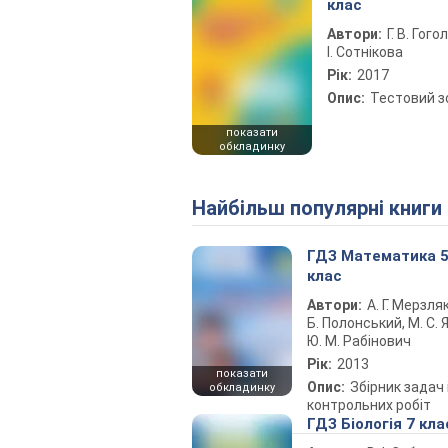
клас
Автори:
Г. В. Гого
І. Сотнікова
Рік:
2017
Опис:
Тестовий 
показати
обкладинку
Найбільш популярні книги
ГДЗ Математика 
клас
Автори:
А. Г. Мерзляк
Б. Полонський, М. С. Я
Ю. М. Рабінович
Рік:
2013
показати
Опис:
Збірник задач 
обкладинку
контрольних робіт
ГДЗ Біологія 7 кла