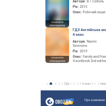
Автори:
В. І. Соболь
Рік:
2015
Опис:
Робочий зоши
показати
обкладинку
ГДЗ Англійська м
4 клас
Автори:
Naomi
Simmons
Рік:
2019
Опис:
Family and Fri
показати
4 workbook 2nd editio
обкладинку
✅ ГДЗ ✅
⚡ 9 клас ⚡
Нім
Про компанію