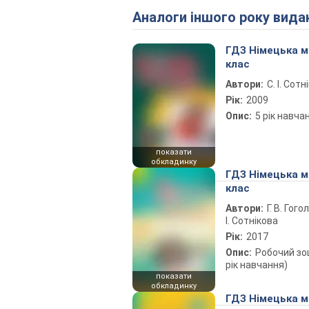
Аналоги іншого року вида
ГДЗ Німецька м
клас
Автори:
С. І. Сотн
Рік:
2009
Опис:
5 рік навча
показати
обкладинку
ГДЗ Німецька м
клас
Автори:
Г. В. Гого
І. Сотнікова
Рік:
2017
Опис:
Робочий зо
рік навчання)
показати
обкладинку
ГДЗ Німецька м