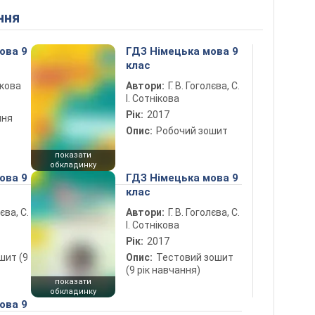
ння
ова 9
ГДЗ Німецька мова 9
клас
ікова
Автори:
Г. В. Гоголєва, С.
І. Сотнікова
Рік:
2017
ння
Опис:
Робочий зошит
показати
обкладинку
ова 9
ГДЗ Німецька мова 9
клас
лєва, С.
Автори:
Г. В. Гоголєва, С.
І. Сотнікова
Рік:
2017
шит (9
Опис:
Тестовий зошит
(9 рік навчання)
показати
обкладинку
ова 9