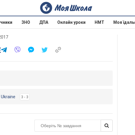
учники
ЗНО
ДПА
Онлайн уроки
НМТ
Моя їдаль
 2017
E
r Ukraine
3 - 3