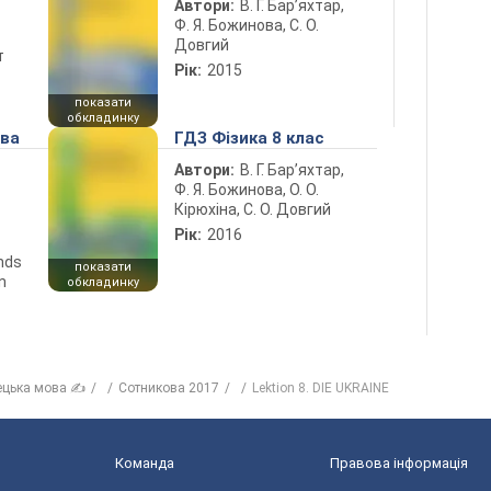
Автори:
В. Г. Бар’яхтар,
Ф. Я. Божинова, С. О.
Довгий
т
Рік:
2015
показати
обкладинку
ова
ГДЗ Фізика 8 клас
Автори:
В. Г. Бар’яхтар,
Ф. Я. Божинова, О. О.
Кірюхіна, С. О. Довгий
Рік:
2016
ends
показати
n
обкладинку
ецька мова ✍
Сотникова 2017
Lektion 8. DIE UKRAINE
Команда
Правова інформація