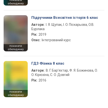
показати
обкладинку
Підручники Всесвітня історія 6 клас
Автори:
І. Я. Щупак, І. О. Піскарьова, О.В.
Бурлака
Рік:
2019
Опис:
Інтегрований курс
показати
обкладинку
ГДЗ Фізика 8 клас
Автори:
В. Г. Бар’яхтар, Ф. Я. Божинова, О.
О. Кірюхіна, С. О. Довгий
Рік:
2016
показати
обкладинку