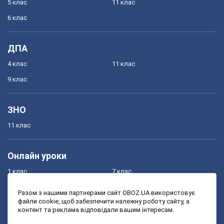
5 клас
11 клас
6 клас
ДПА
4 клас
11 клас
9 клас
ЗНО
11 клас
Онлайн уроки
1 клас
7 клас
2 клас
8 клас
Разом з нашими партнерами сайт OBOZ.UA використовує
файли cookie, щоб забезпечити належну роботу сайту, а
3 клас
9 клас
контент та реклама відповідали вашим інтересам.
4 клас
10 клас