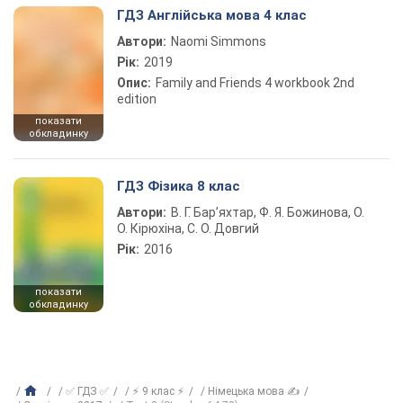
ГДЗ Англійська мова 4 клас
Автори:
Naomi Simmons
Рік:
2019
Опис:
Family and Friends 4 workbook 2nd
edition
показати
обкладинку
ГДЗ Фізика 8 клас
Автори:
В. Г. Бар’яхтар, Ф. Я. Божинова, О.
О. Кірюхіна, С. О. Довгий
Рік:
2016
показати
обкладинку
✅ ГДЗ ✅
⚡ 9 клас ⚡
Німецька мова ✍