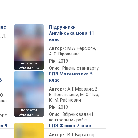
лас
Підручники
Англійська мова 11
. Л.
клас
Автори:
М.А. Нерсісян,
А. О. Піроженко
Рік:
2019
показати
обкладинку
Опис:
Рівень стандарту
ГДЗ Математика 5
6
клас
Автори:
А. Г. Мерзляк, В.
Б. Полонський, М. С. Якір,
 О.
Ю. М. Рабінович
лака
Рік:
2013
показати
Опис:
Збірник задач і
курс
обкладинку
контрольних робіт
ія 9
ГДЗ Фізика 7 клас
Автори:
В. Г. Бар’яхтар,