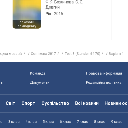
Ф. Я. Божинова, С. О.
Довгий
Рік:
2015
показати
обкладинку
ецька мова ✍
Сотнікова 2017
Test 8 (Stunden 64-70)
Варіант 1
Команда
Правова інформація
ті
Документи
Редакційна політика
Світ
Спорт
Суспільство
Всі новини
Новини ос
ас
3 клас
4 клас
5 клас
6 клас
7 клас
8 клас
9 клас