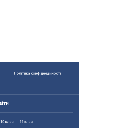
Політика конфіденційності
віти
10 клас
11 клас