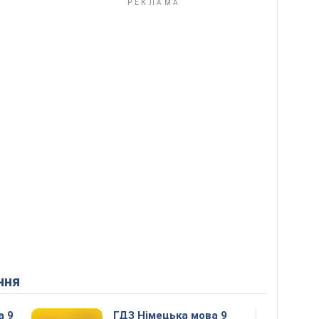
ння
а 9
ГДЗ Німецька мова 9