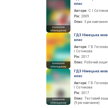
клас
Автори:
С. І. Сотніко
Рік:
2009
Опис:
5 рік навчання
показати
обкладинку
ГДЗ Німецька мов
клас
Автори:
Г. В. Гоголєва
І. Сотнікова
Рік:
2017
Опис:
Робочий зоши
показати
обкладинку
ГДЗ Німецька мов
клас
Автори:
Г. В. Гоголєва
І. Сотнікова
Рік:
2017
Опис:
Тестовий зош
показати
(9 рік навчання)
обкладинку