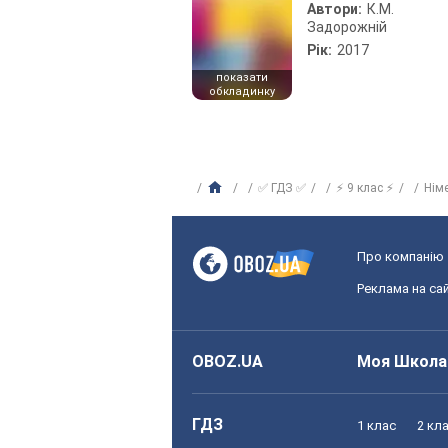
Автори:
К.М.
Задорожній
Рік:
2017
показати
обкладинку
✅ ГДЗ ✅
⚡ 9 клас ⚡
Нім
Про компанію
Реклама на сай
OBOZ.UA
Моя Школа
ГДЗ
1 клас
2 кл