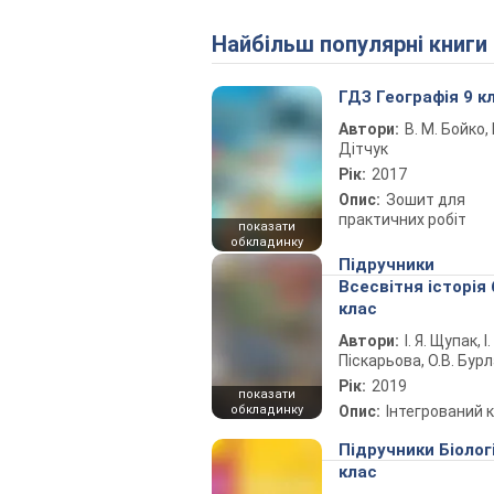
Найбільш популярні книги
ГДЗ Географія 9 к
Автори:
В. М. Бойко, І
Дітчук
Рік:
2017
Опис:
Зошит для
практичних робіт
показати
обкладинку
Підручники
Всесвітня історія 
клас
Автори:
І. Я. Щупак, І.
Піскарьова, О.В. Бур
Рік:
2019
показати
обкладинку
Опис:
Інтегрований 
Підручники Біолог
клас