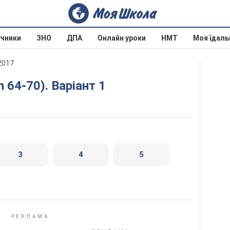
учники
ЗНО
ДПА
Онлайн уроки
НМТ
Моя їдаль
 2017
n 64-70). Варіант 1
3
4
5