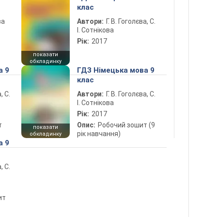
клас
ва
Автори:
Г. В. Гоголєва, С.
І. Сотнікова
Рік:
2017
показати
обкладинку
а 9
ГДЗ Німецька мова 9
клас
, С.
Автори:
Г. В. Гоголєва, С.
І. Сотнікова
Рік:
2017
т
Опис:
Робочий зошит (9
показати
рік навчання)
обкладинку
а 9
, С.
ит