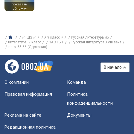
показать
обложку
✅ ГДЗ ✅
⚡ 9 класс ⚡
Русская литература ✍
Литература, 9 класс
ЧАСТЬ 1
Русская литература ХVІІІ века
к стр. 65-66 (Державин)
В начало
О компании
Команда
Правовая информация
Политика
конфиденциальности
Реклама на сайте
Документы
Редакционная политика