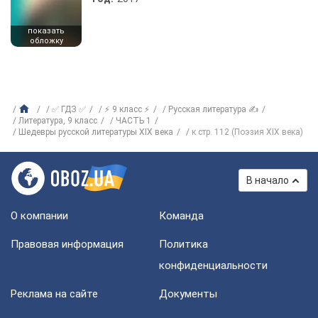
показать
обложку
✅ ГДЗ ✅
⚡ 9 класс ⚡
Русская литература ✍
Литература, 9 класс
ЧАСТЬ 1
Шедевры русской литературы ХІХ века
к стр. 112 (Поэзия ХIХ века)
В начало
О компании
Команда
Правовая информация
Политика
конфиденциальности
Реклама на сайте
Документы