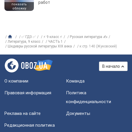
работ
показать
обложку
✅ ГДЗ ✅
⚡ 9 класс ⚡
Русская литература ✍
Литература, 9 класс
ЧАСТЬ 1
Шедевры русской литературы ХІХ века
к стр. 140 (Жуковский)
В начало
О компании
Команда
Правовая информация
Политика
конфиденциальности
Реклама на сайте
Документы
Редакционная политика