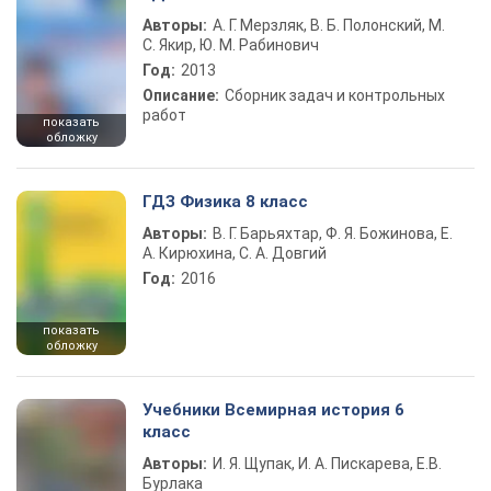
Авторы:
А. Г. Мерзляк, В. Б. Полонский, М.
С. Якир, Ю. М. Рабинович
Год:
2013
Описание:
Сборник задач и контрольных
работ
показать
обложку
ГДЗ Физика 8 класс
Авторы:
В. Г. Барьяхтар, Ф. Я. Божинова, Е.
А. Кирюхина, С. А. Довгий
Год:
2016
показать
обложку
Учебники Всемирная история 6
класс
Авторы:
И. Я. Щупак, И. А. Пискарева, Е.В.
Бурлака