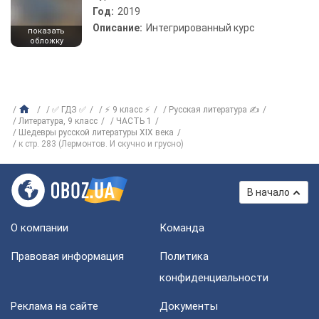
Год:
2019
Описание:
Интегрированный курс
показать
обложку
✅ ГДЗ ✅
⚡ 9 класс ⚡
Русская литература ✍
Литература, 9 класс
ЧАСТЬ 1
Шедевры русской литературы ХІХ века
к стр. 283 (Лермонтов. И скучно и грусно)
В начало
О компании
Команда
Правовая информация
Политика
конфиденциальности
Реклама на сайте
Документы